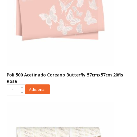
quantidade
Poli 500 Acetinado Coreano Butterfly 57cmx57cm 20fls
Rosa
Poli
Adicionar
500
Acetinado
Coreano
Butterfly
57cmx57cm
20fls
Rosa