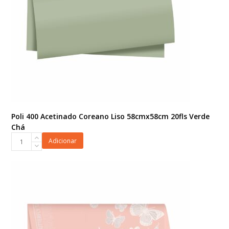
Poli 400 Acetinado Coreano Liso 58cmx58cm 20fls Verde
Chá
Poli
Adicionar
400
Acetinado
Coreano
Liso
58cmx58cm
20fls
Verde
Chá