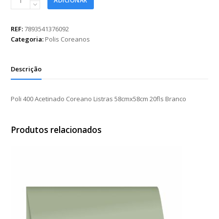
ADICIONAR
400
Acetinado
Coreano
REF:
7893541376092
Listras
Categoria:
Polis Coreanos
58cmx58cm
20fls
Branco
Descrição
quantidade
Poli 400 Acetinado Coreano Listras 58cmx58cm 20fls Branco
Produtos relacionados