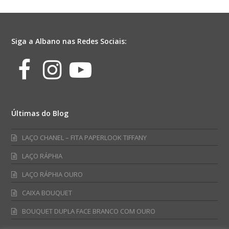
20fls
Branco/Ouro
quantidade
Siga a Albano nas Redes Sociais:
Facebook
Instagram
Youtube
Últimas do Blog
LAÇO CHANEL – FITA PAPERLOOK TIFFANY
LAÇO RÁPHIA
LAÇO RÁPHIA OURO
CAIXA BOUQUET
BOUQUET DUPLA FACE BRANCO COM OURO