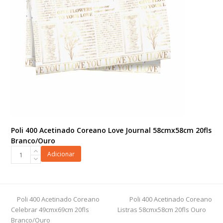
quantidade
Poli 400 Acetinado Coreano Love Journal 58cmx58cm 20fls
Branco/Ouro
Poli
Adicionar
400
Acetinado
Coreano
Love
previous
next
Poli 400 Acetinado Coreano
Poli 400 Acetinado Coreano
Journal
post:
post:
Celebrar 49cmx69cm 20fls
Listras 58cmx58cm 20fls Ouro
58cmx58cm
Branco/Ouro