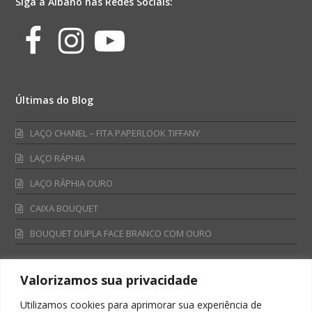
Siga a Albano nas Redes Sociais:
Facebook
Instagram
Youtube
Últimas do Blog
LAÇO CHANEL – FITA PAPERLOOK TIFFANY
LAÇO RÁPHIA
LAÇO RÁPHIA OURO
CAIXA BOUQUET
BOUQUET DUPLA FACE BRANCO COM OURO
Valorizamos sua privacidade
Fale Conosco
Utilizamos cookies para aprimorar sua experiência de