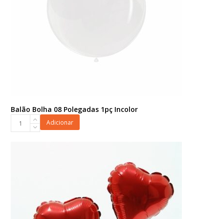
Balão Bolha 08 Polegadas 1pç Incolor
Balão
Adicionar
Bolha
08
Polegadas
1pç
Incolor
quantidade