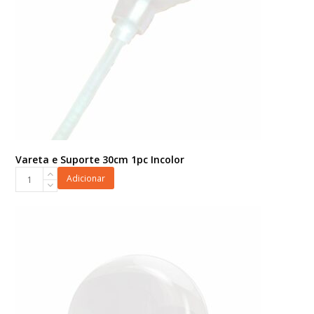
Vareta e Suporte 30cm 1pc Incolor
Vareta
Adicionar
e
Suporte
30cm
1pc
Incolor
quantidade