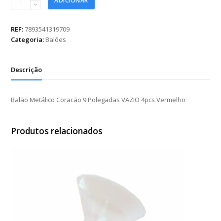
ADICIONAR
Metálico
Coracão
9
REF:
7893541319709
Polegadas
Categoria:
Balões
VAZIO
4pcs
Vermelho
Descrição
quantidade
Balão Metálico Coracão 9 Polegadas VAZIO 4pcs Vermelho
Produtos relacionados