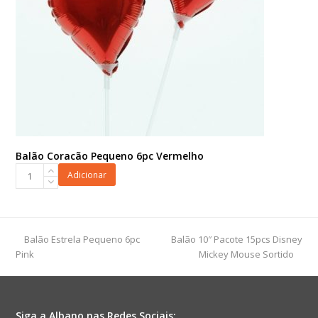
Balão Coracão Pequeno 6pc Vermelho
Balão
Adicionar
Coracão
Pequeno
6pc
Vermelho
previous
next
Balão Estrela Pequeno 6pc
Balão 10″ Pacote 15pcs Disney
quantidade
post:
post:
Pink
Mickey Mouse Sortido
Siga a Albano nas Redes Sociais: