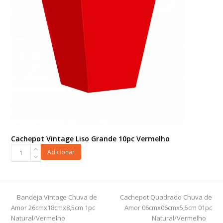
Cachepot Vintage Liso Grande 10pc Vermelho
Cachepot
Adicionar
Vintage
Liso
Grande
10pc
previous
next
Bandeja Vintage Chuva de
Cachepot Quadrado Chuva de
Vermelho
post:
post:
Amor 26cmx18cmx8,5cm 1pc
Amor 06cmx06cmx5,5cm 01pc
quantidade
Natural/Vermelho
Natural/Vermelho