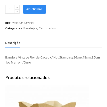
Bandeja
ADICIONAR
Vintage
Flor
de
REF:
7893541347733
Cacau
Categorias:
Bandejas
,
Cartonados
c/
Hot
Stamping
Descrição
26cmx18cmx8,5cm
1pc
Marrom/Ouro
Bandeja Vintage Flor de Cacau c/ Hot Stamping 26cmx18cmx8,5cm
quantidade
1pc Marrom/Ouro
Produtos relacionados