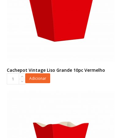
Cachepot Vintage Liso Grande 10pc Vermelho
Cachepot
Adicionar
Vintage
Liso
Grande
10pc
Vermelho
quantidade