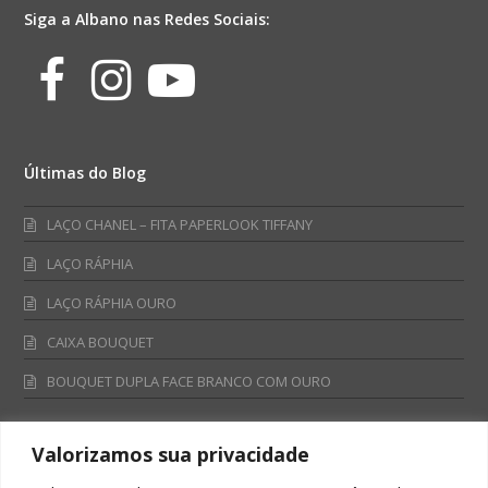
Siga a Albano nas Redes Sociais:
Facebook
Instagram
Youtube
Últimas do Blog
LAÇO CHANEL – FITA PAPERLOOK TIFFANY
LAÇO RÁPHIA
LAÇO RÁPHIA OURO
CAIXA BOUQUET
BOUQUET DUPLA FACE BRANCO COM OURO
Valorizamos sua privacidade
Fale Conosco