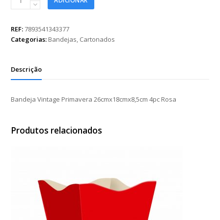
ADICIONAR
Vintage
Primavera
26cmx18cmx8,5cm
REF:
7893541343377
4pc
Categorias:
Bandejas
,
Cartonados
Rosa
quantidade
Descrição
Bandeja Vintage Primavera 26cmx18cmx8,5cm 4pc Rosa
Produtos relacionados