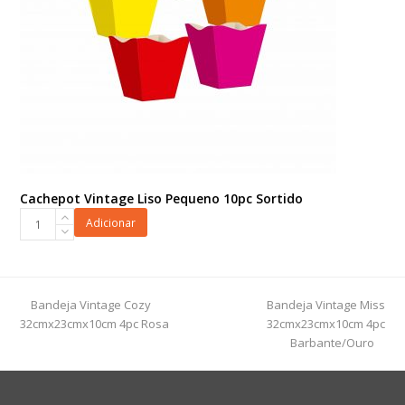
Cachepot Vintage Liso Pequeno 10pc Sortido
Cachepot
Adicionar
Vintage
Liso
Pequeno
10pc
previous
next
Bandeja Vintage Cozy
Bandeja Vintage Miss
Sortido
post:
post:
32cmx23cmx10cm 4pc Rosa
32cmx23cmx10cm 4pc
quantidade
Barbante/Ouro