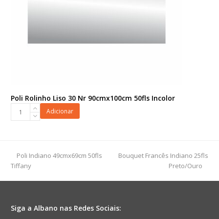
Poli Rolinho Liso 30 Nr 90cmx100cm 50fls Incolor
Poli
Adicionar
Rolinho
Liso
30
Nr
previous
next
Poli Indiano 49cmx69cm 50fls
Bouquet Francês Indiano 25fls
90cmx100cm
post:
post:
Tiffany
Preto/Ouro
50fls
Incolor
quantidade
Siga a Albano nas Redes Sociais: