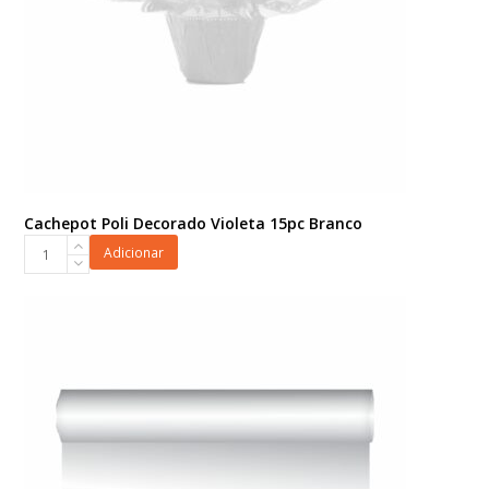
Cachepot Poli Decorado Violeta 15pc Branco
Cachepot
Adicionar
Poli
Decorado
Violeta
15pc
Branco
quantidade