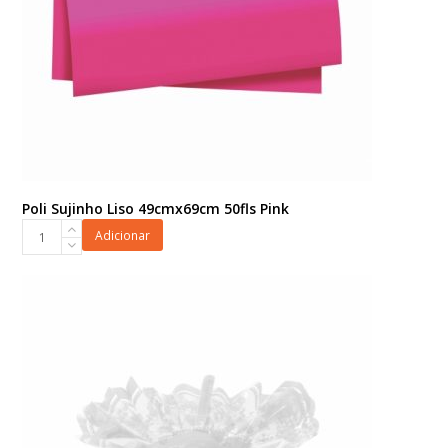
Poli Sujinho Liso 49cmx69cm 50fls Pink
Poli
Adicionar
Sujinho
Liso
49cmx69cm
50fls
Pink
quantidade