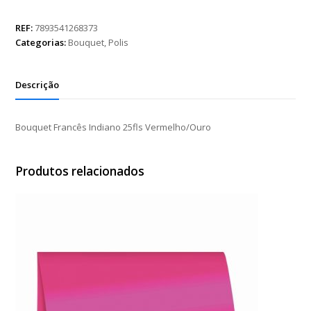
Indiano
25fls
REF:
7893541268373
Vermelho/Ouro
Categorias:
Bouquet
,
Polis
quantidade
Descrição
Bouquet Francês Indiano 25fls Vermelho/Ouro
Produtos relacionados