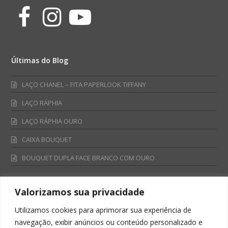
Facebook
Instagram
Youtube
Últimas do Blog
LAÇO CHANEL – FITA PAPERLOOK TIFFANY
LAÇO RÁPHIA
LAÇO RÁPHIA OURO
CAIXA BOUQUET
BOUQUET DUPLA FACE BRANCO COM OURO
Valorizamos sua privacidade
Fale Conosco
Utilizamos cookies para aprimorar sua experiência de
Televendas:
navegação, exibir anúncios ou conteúdo personalizado e
0800 701 4866