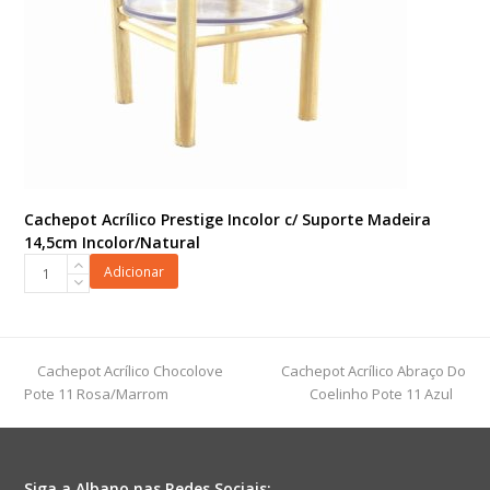
Cachepot Acrílico Prestige Incolor c/ Suporte Madeira
14,5cm Incolor/Natural
Cachepot
Adicionar
Acrílico
Prestige
Incolor
c/
previous
next
Cachepot Acrílico Chocolove
Cachepot Acrílico Abraço Do
Suporte
post:
post:
Pote 11 Rosa/Marrom
Coelinho Pote 11 Azul
Madeira
14,5cm
Incolor/Natural
quantidade
Siga a Albano nas Redes Sociais: