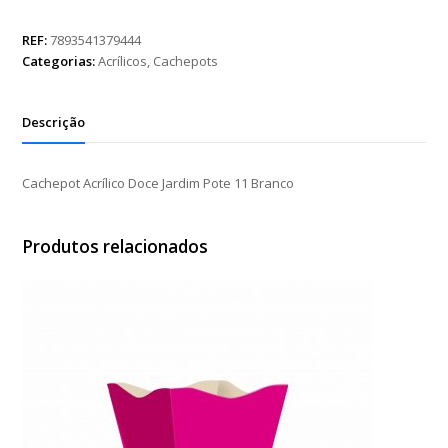
Doce
Jardim
REF:
7893541379444
Pote
Categorias:
Acrílicos
,
Cachepots
11
Branco
quantidade
Descrição
Cachepot Acrílico Doce Jardim Pote 11 Branco
Produtos relacionados