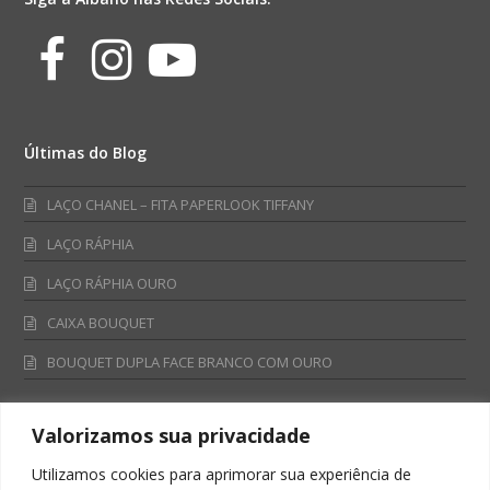
Facebook
Instagram
Youtube
Últimas do Blog
LAÇO CHANEL – FITA PAPERLOOK TIFFANY
LAÇO RÁPHIA
LAÇO RÁPHIA OURO
CAIXA BOUQUET
BOUQUET DUPLA FACE BRANCO COM OURO
Valorizamos sua privacidade
Fale Conosco
Utilizamos cookies para aprimorar sua experiência de
Televendas: