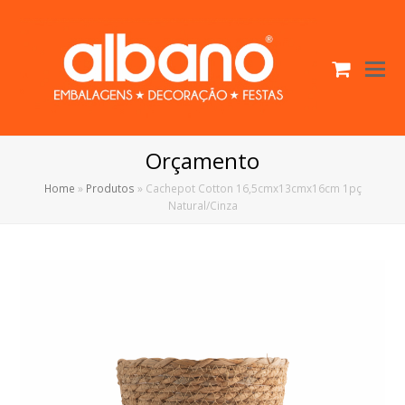
Cart
O
Mo
M
Orçamento
Home
»
Produtos
»
Cachepot Cotton 16,5cmx13cmx16cm 1pç
Natural/Cinza