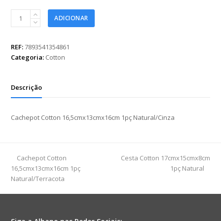
Cachepot
ADICIONAR
Cotton
16,5cmx13cmx16cm
1pç
REF:
7893541354861
Natural/Cinza
Categoria:
Cotton
quantidade
Descrição
Cachepot Cotton 16,5cmx13cmx16cm 1pç Natural/Cinza
previous
next
Cachepot Cotton
Cesta Cotton 17cmx15cmx8cm
post:
post:
16,5cmx13cmx16cm 1pç
1pç Natural
Natural/Terracota