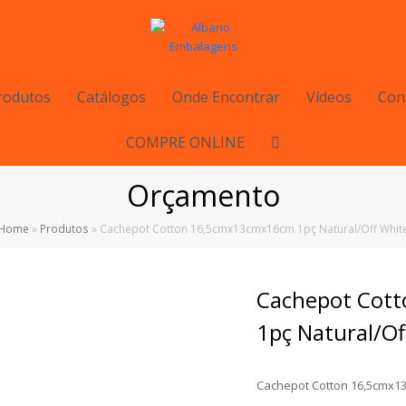
rodutos
Catálogos
Onde Encontrar
Vídeos
Con
COMPRE ONLINE
Orçamento
Home
»
Produtos
»
Cachepot Cotton 16,5cmx13cmx16cm 1pç Natural/Off Whit
Cachepot Cot
1pç Natural/Of
Cachepot Cotton 16,5cmx13