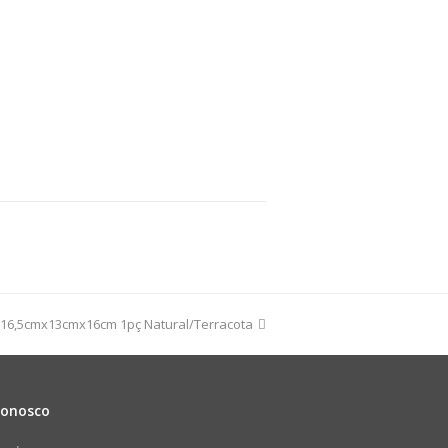
 16,5cmx13cmx16cm 1pç Natural/Terracota
Conosco