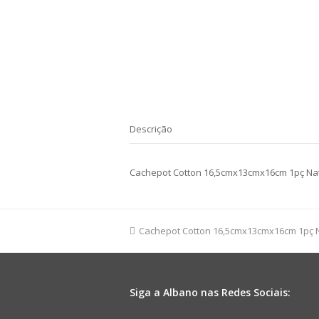
Descrição
Cachepot Cotton 16,5cmx13cmx16cm 1pç Nat
previous
Cachepot Cotton 16,5cmx13cmx16cm 1pç 
post:
Siga a Albano nas Redes Sociais: