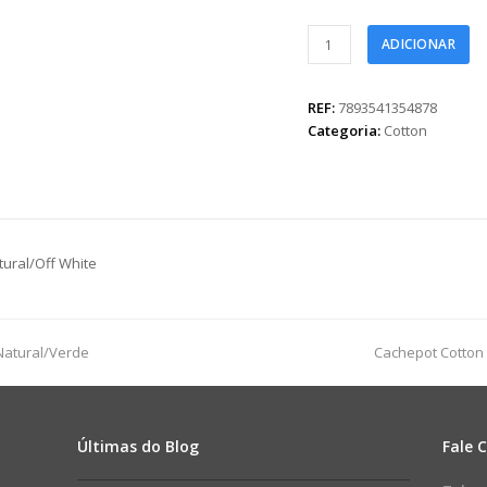
Cachepot
ADICIONAR
Cotton
16,5cmx13cmx16cm
1pç
REF:
7893541354878
Natural/Off
Categoria:
Cotton
White
quantidade
ural/Off White
next
Natural/Verde
Cachepot Cotton
post:
Últimas do Blog
Fale 