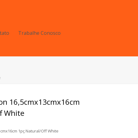
tato
Trabalhe Conosco
e
ton 16,5cmx13cmx16cm
f White
cmx16cm 1pç Natural/Off White