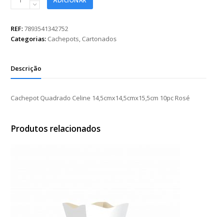
ADICIONAR
Quadrado
Celine
14,5cmx14,5cmx15,5cm
REF:
7893541342752
10pc
Categorias:
Cachepots
,
Cartonados
Rosé
quantidade
Descrição
Cachepot Quadrado Celine 14,5cmx14,5cmx15,5cm 10pc Rosé
Produtos relacionados