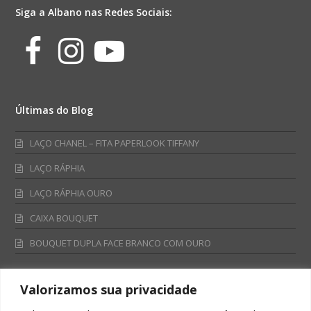
Siga a Albano nas Redes Sociais:
Facebook
Instagram
Youtube
Últimas do Blog
LAÇO CHANEL – FITA PAPERLOOK TIFFANY
LAÇO RÁPHIA
LAÇO RÁPHIA OURO
CAIXA BOUQUET
BOUQUET DUPLA FACE BRANCO COM OURO
Valorizamos sua privacidade
Fale Conosco