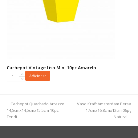
Cachepot Vintage Liso Mini 10pc Amarelo
Cachepot
Adicionar
Vintage
Liso
Mini
10pc
previous
next
Cachepot Quadrado Arrazzo
Vaso Kraft Amsterdam Persa
Amarelo
post:
post:
14,5cmx14,5cmx15,5cm 10pc
17cmx16,8cmx12cm 06pç
quantidade
Fendi
Natural