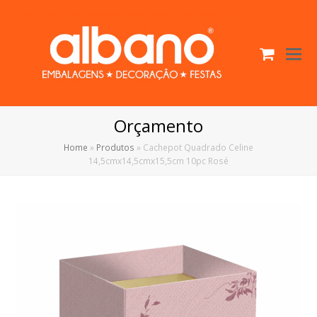
Cart
O
Mo
M
Orçamento
Home
»
Produtos
»
Cachepot Quadrado Celine
14,5cmx14,5cmx15,5cm 10pc Rosé