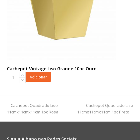
Cachepot Vintage Liso Grande 10pc Ouro
Cachepot
Adicionar
Vintage
Liso
Grande
10pc
previous
next
Cachepot Quadrado Liso
Cachepot Quadrado Liso
Ouro
post:
post:
11cmx11cmx11cm 1pc Rosa
11cmx11cmx11cm 1pc Preto
quantidade
Siga a Albano nas Redes Sociais: