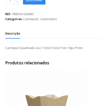
ADICIONAR
Quadrado
Liso
11cmx11cmx11cm
REF:
7893541326400
10pc
Categorias:
Cachepots
,
Cartonados
Preto
quantidade
Descrição
Cachepot Quadrado Liso 11cmx11cmx11cm 10pc Preto
Produtos relacionados