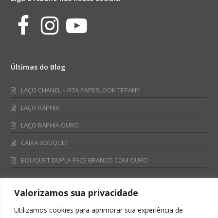
Facebook
Instagram
Youtube
Últimas do Blog
LAÇO CHANEL – FITA PAPERLOOK TIFFANY
LAÇO RÁPHIA
LAÇO RÁPHIA OURO
CAIXA BOUQUET
BOUQUET DUPLA FACE BRANCO COM OURO
Valorizamos sua privacidade
Fale Conosco
Utilizamos cookies para aprimorar sua experiência de
Televendas: