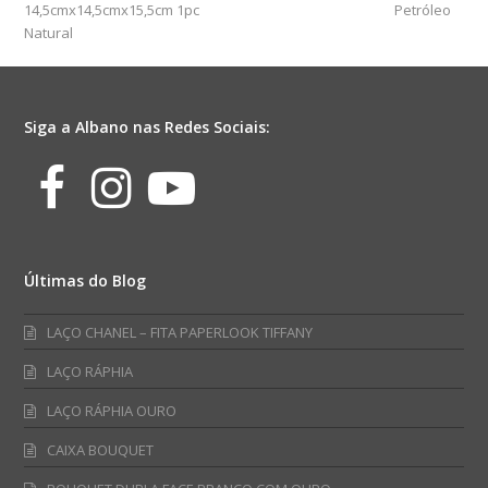
14,5cmx14,5cmx15,5cm 1pc
Petróleo
Natural
Siga a Albano nas Redes Sociais:
Facebook
Instagram
Youtube
Últimas do Blog
LAÇO CHANEL – FITA PAPERLOOK TIFFANY
LAÇO RÁPHIA
LAÇO RÁPHIA OURO
CAIXA BOUQUET