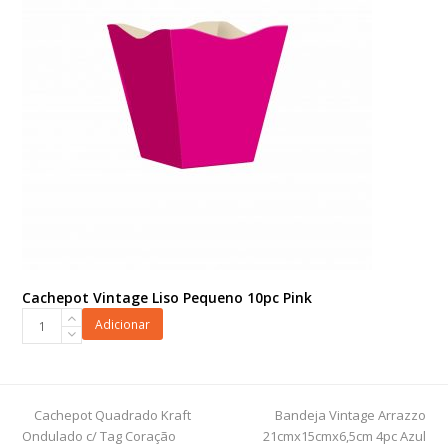
Cachepot Vintage Liso Pequeno 10pc Pink
Cachepot
Adicionar
Vintage
Liso
Pequeno
10pc
previous
next
Cachepot Quadrado Kraft
Bandeja Vintage Arrazzo
Pink
post:
post:
Ondulado c/ Tag Coração
21cmx15cmx6,5cm 4pc Azul
quantidade