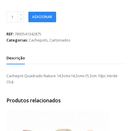
Cachepot
ADICIONAR
Quadrado
Nature
14,5cmx14,5cmx15,5cm
REF:
7893541342875
10pc
Categorias:
Cachepots
,
Cartonados
Verde
Chá
quantidade
Descrição
Cachepot Quadrado Nature 14,5cmx14,5cmx15,5cm 10pc Verde
Chá
Produtos relacionados