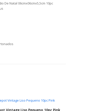
ão De Natal 06cmx06cmx5,5cm 10pc
us
rtonados
ot Vintage Liso Pequeno 10pc Pink