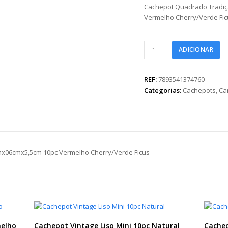
Cachepot Quadrado Tradiç
Vermelho Cherry/Verde Fic
Cachepot
ADICIONAR
Quadrado
Tradição
De
REF:
7893541374760
Natal
Categorias:
Cachepots
,
Ca
06cmx06cmx5,5cm
10pc
Vermelho
Cherry/Verde
Ficus
mx06cmx5,5cm 10pc Vermelho Cherry/Verde Ficus
quantidade
melho
Cachepot Vintage Liso Mini 10pc Natural
Cachep