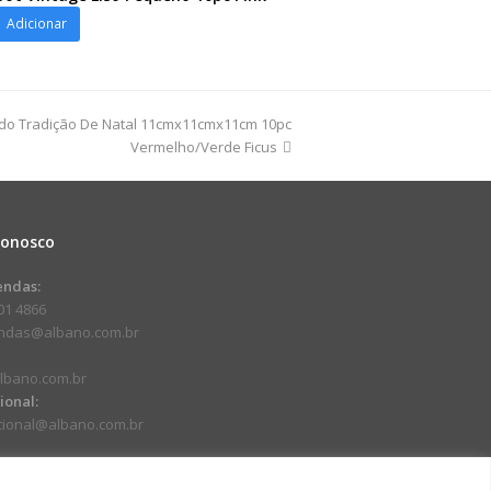
ot
Adicionar
o
o Tradição De Natal 11cmx11cmx11cm 10pc
Vermelho/Verde Ficus
dade
Conosco
endas:
01 4866
endas@albano.com.br
lbano.com.br
cional:
ucional@albano.com.br