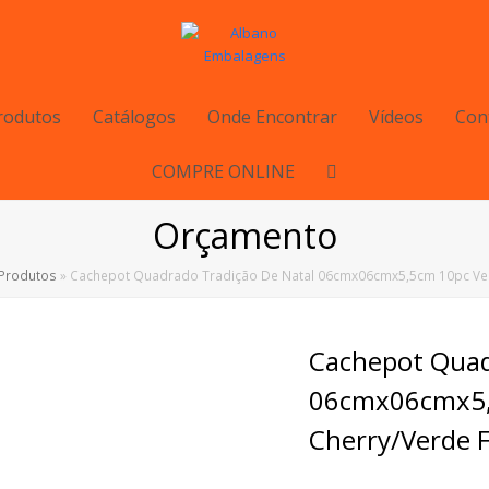
rodutos
Catálogos
Onde Encontrar
Vídeos
Con
COMPRE ONLINE
Orçamento
Produtos
»
Cachepot Quadrado Tradição De Natal 06cmx06cmx5,5cm 10pc V
Cachepot Quad
06cmx06cmx5,
Cherry/Verde F