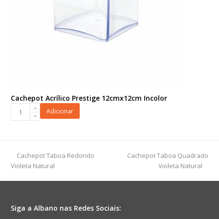
Cachepot Acrílico Prestige 12cmx12cm Incolor
Cachepot
Adicionar
Acrílico
Prestige
12cmx12cm
Incolor
previous
next
Cachepot Taboa Redondo
Cachepot Taboa Quadrado
quantidade
post:
post:
Violeta Natural
Violeta Natural
Siga a Albano nas Redes Sociais: