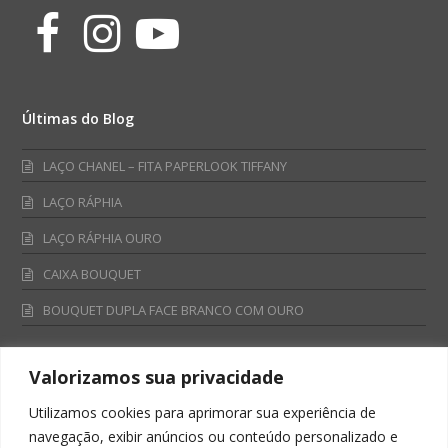
Facebook
Instagram
Youtube
Últimas do Blog
LAÇO CHANEL – FITA PAPERLOOK TIFFANY
LAÇO RÁPHIA
LAÇO RÁPHIA OURO
CAIXA BOUQUET
BOUQUET DUPLA FACE BRANCO COM OURO
Valorizamos sua privacidade
Fale Conosco
Utilizamos cookies para aprimorar sua experiência de
Televendas:
navegação, exibir anúncios ou conteúdo personalizado e
0800 701 4866