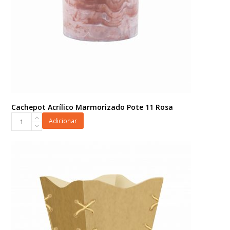
Cachepot Acrílico Marmorizado Pote 11 Rosa
Cachepot
Adicionar
Acrílico
Marmorizado
Pote
11
Rosa
quantidade