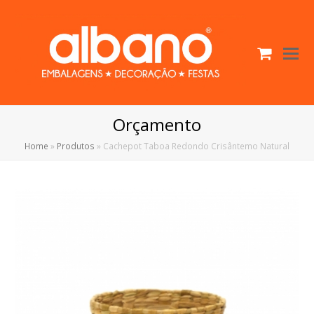
Cart
O
Mo
M
Orçamento
Home
»
Produtos
»
Cachepot Taboa Redondo Crisântemo Natural