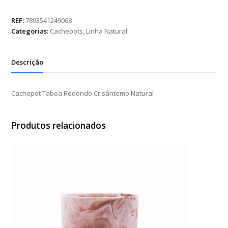
Redondo
Crisântemo
REF:
7893541249068
Natural
Categorias:
Cachepots
,
Linha Natural
quantidade
Descrição
Cachepot Taboa Redondo Crisântemo Natural
Produtos relacionados