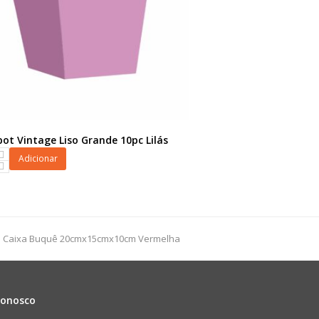
ot Vintage Liso Grande 10pc Lilás
ot
Adicionar
next
Caixa Buquê 20cmx15cmx10cm Vermelha
dade
post:
Conosco