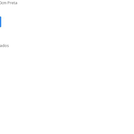
0cm Preta
nados