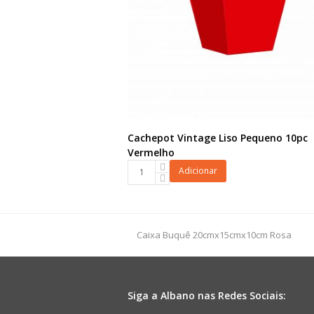
Cachepot Vintage Liso Pequeno 10pc
Vermelho
Cachepot
Adicionar
Vintage
Liso
Pequeno
10pc
previous
Caixa Buquê 20cmx15cmx10cm Rosa
Vermelho
post:
quantidade
Siga a Albano nas Redes Sociais: