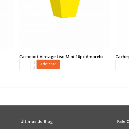
Cachepot Vintage Liso Mini 10pc Amarelo
Cachep
Cachepot
Cachep
Adicionar
Vintage
Vintage
Liso
Liso
Mini
Grande
10pc
10pc
Amarelo
Lilás
quantidade
quanti
Últimas do Blog
Fale 