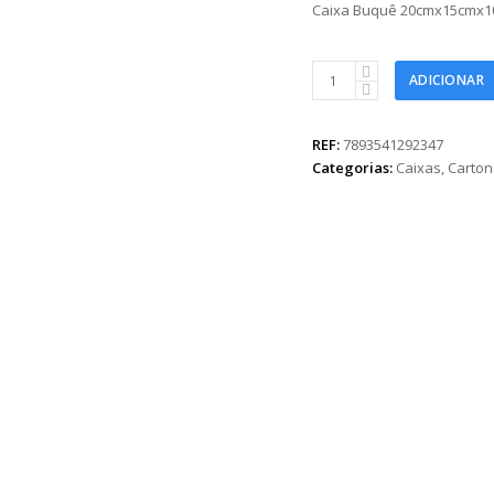
Caixa Buquê 20cmx15cmx1
Caixa
ADICIONAR
Buquê
20cmx15cmx10cm
Preta
REF:
7893541292347
quantidade
Categorias:
Caixas
,
Carto