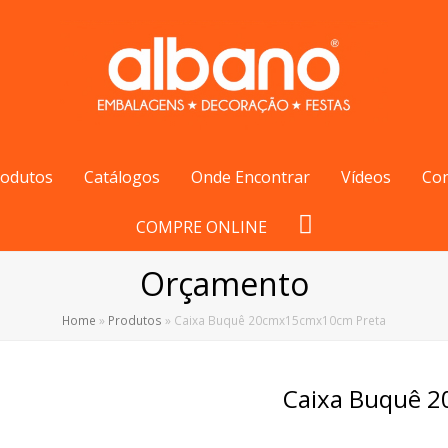
rodutos
Catálogos
Onde Encontrar
Vídeos
Co
COMPRE ONLINE
Orçamento
Home
»
Produtos
»
Caixa Buquê 20cmx15cmx10cm Preta
Caixa Buquê 