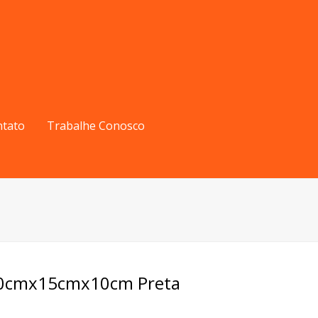
ntato
Trabalhe Conosco
20cmx15cmx10cm Preta