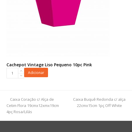
Cachepot Vintage Liso Pequeno 10pc Pink
Cachepot
Adicionar
Vintage
Liso
Pequeno
10pc
previous
next
Caixa Coração c/ Alça de
Caixa Buquê Redonda c/ alça
Pink
post:
post:
Cetim Flora 19cmx12xmx19cm
22cmx15cm 1pç Off White
quantidade
4pç Rosa/Lilás