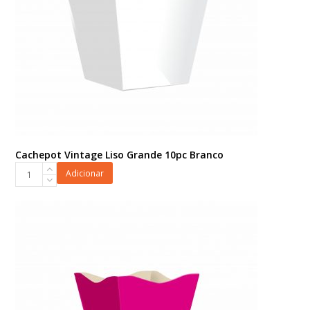
Cachepot Vintage Liso Grande 10pc Branco
Cachepot
Adicionar
Vintage
Liso
Grande
10pc
Branco
quantidade