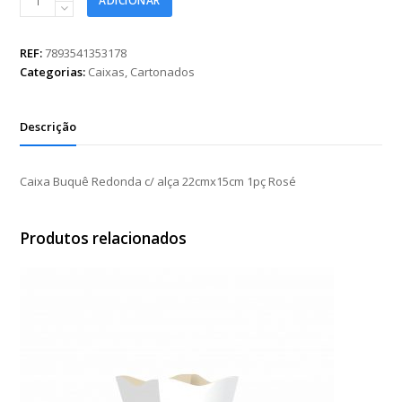
ADICIONAR
Buquê
Redonda
c/
REF:
7893541353178
alça
Categorias:
Caixas
,
Cartonados
22cmx15cm
1pç
Rosé
Descrição
quantidade
Caixa Buquê Redonda c/ alça 22cmx15cm 1pç Rosé
Produtos relacionados