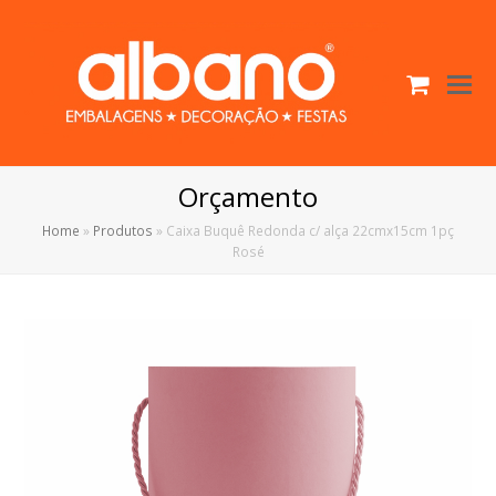
Cart
O
Mo
M
Orçamento
Home
»
Produtos
»
Caixa Buquê Redonda c/ alça 22cmx15cm 1pç
Rosé