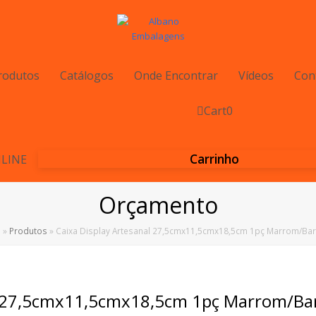
rodutos
Catálogos
Onde Encontrar
Vídeos
Con
Cart
0
Carrinho
LINE
Orçamento
e
»
Produtos
»
Caixa Display Artesanal 27,5cmx11,5cmx18,5cm 1pç Marrom/Ba
al 27,5cmx11,5cmx18,5cm 1pç Marrom/Ba