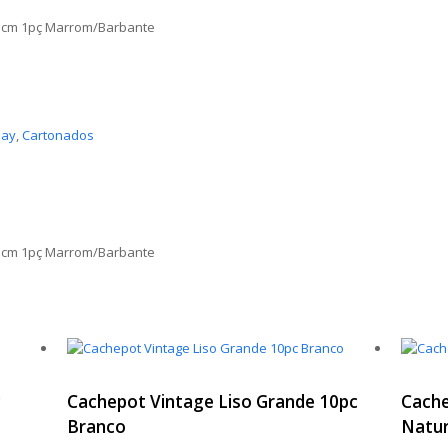
,5cm 1pç Marrom/Barbante
lay
,
Cartonados
,5cm 1pç Marrom/Barbante
c
Cachepot Vintage Liso Grande 10pc
Cache
Branco
Natur