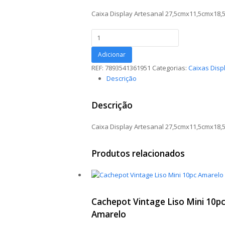
Caixa Display Artesanal 27,5cmx11,5cmx18
Caixa
Display
Artesanal
Adicionar
27,5cmx11,5cmx18,5cm
REF:
7893541361951
Categorias:
Caixas Disp
1pç
Descrição
Marrom/Barbante
quantidade
Descrição
Caixa Display Artesanal 27,5cmx11,5cmx18
Produtos relacionados
Cachepot Vintage Liso Mini 10p
Amarelo