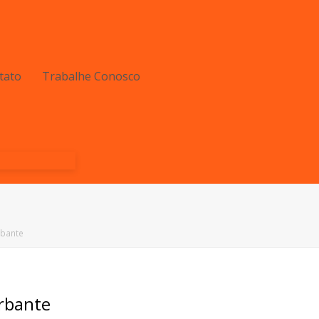
tato
Trabalhe Conosco
rbante
rbante