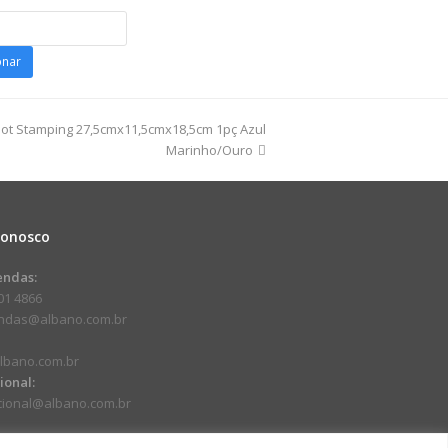
ot
onar
o
 Hot Stamping 27,5cmx11,5cmx18,5cm 1pç Azul
dade
Marinho/Ouro
Conosco
endas:
01 4866
endas@albano.com.br
lbano.com.br
cional:
ucional@albano.com.br