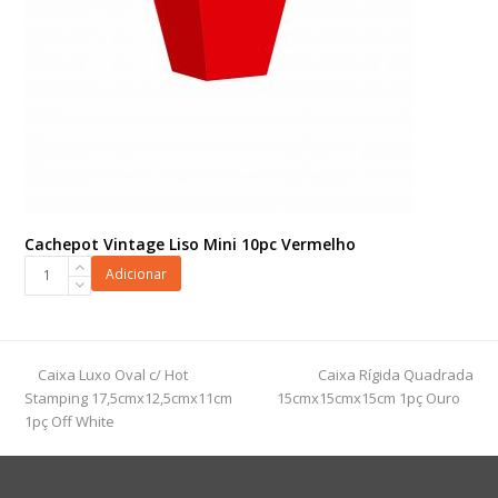
Cachepot Vintage Liso Mini 10pc Vermelho
Cachepot
Adicionar
Vintage
Liso
Mini
10pc
previous
next
Caixa Luxo Oval c/ Hot
Caixa Rígida Quadrada
Vermelho
post:
post:
Stamping 17,5cmx12,5cmx11cm
15cmx15cmx15cm 1pç Ouro
quantidade
1pç Off White