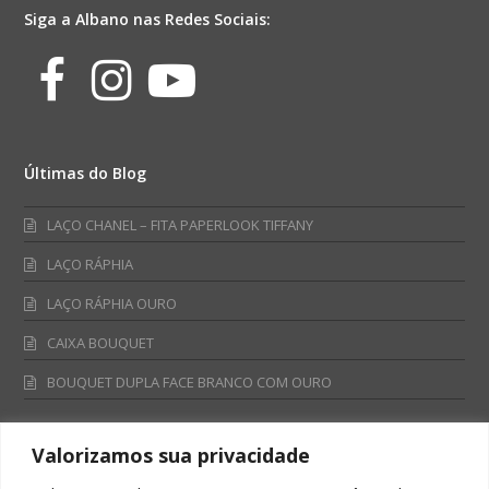
Siga a Albano nas Redes Sociais:
Facebook
Instagram
Youtube
Últimas do Blog
LAÇO CHANEL – FITA PAPERLOOK TIFFANY
LAÇO RÁPHIA
LAÇO RÁPHIA OURO
CAIXA BOUQUET
BOUQUET DUPLA FACE BRANCO COM OURO
Valorizamos sua privacidade
Fale Conosco