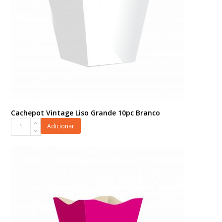
Cachepot Vintage Liso Grande 10pc Branco
Cachepot
Adicionar
Vintage
Liso
Grande
10pc
Branco
quantidade