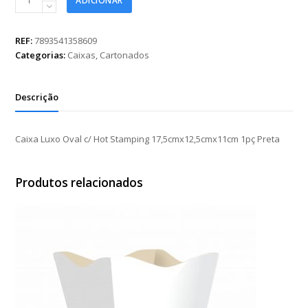
ADICIONAR
Luxo
Oval
c/
REF:
7893541358609
Hot
Categorias:
Caixas
,
Cartonados
Stamping
17,5cmx12,5cmx11cm
1pç
Descrição
Preta
quantidade
Caixa Luxo Oval c/ Hot Stamping 17,5cmx12,5cmx11cm 1pç Preta
Produtos relacionados