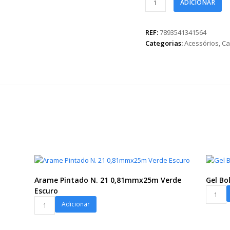
ADICIONAR
Paola
09cmx09cm
10pçs
REF:
7893541341564
Nude
Categorias:
Acessórios
,
Ca
quantidade
Arame Pintado N. 21 0,81mmx25m Verde
Gel Bo
Gel
Escuro
Arame
Bolinha
Adicionar
Pintado
5g
N.
Incolor