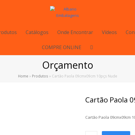
rodutos
Catálogos
Onde Encontrar
Vídeos
Con
COMPRE ONLINE
Orçamento
Home
»
Produtos
»
Cartão Paola 09cmx09cm 10pçs Nude
Cartão Paola 
Cartão Paola 09cmx09cm 1
Cartão