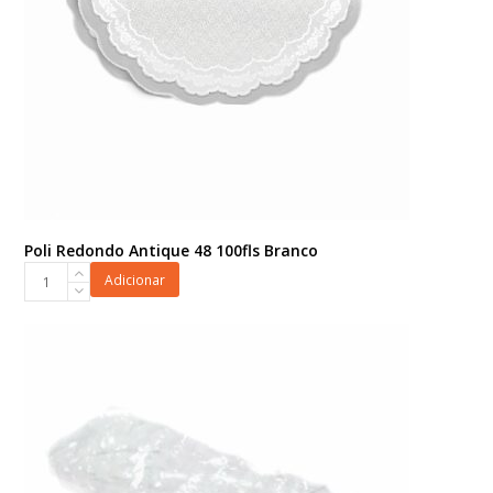
Poli Redondo Antique 48 100fls Branco
Poli
Adicionar
Redondo
Antique
48
100fls
Branco
quantidade