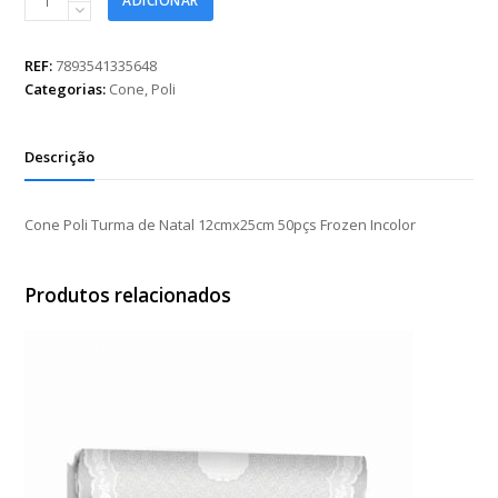
ADICIONAR
Poli
Turma
de
REF:
7893541335648
Natal
Categorias:
Cone
,
Poli
12cmx25cm
50pçs
Frozen
Descrição
Incolor
quantidade
Cone Poli Turma de Natal 12cmx25cm 50pçs Frozen Incolor
Produtos relacionados