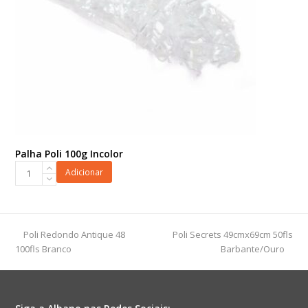
Palha Poli 100g Incolor
Palha
Adicionar
Poli
100g
Incolor
quantidade
previous
next
Poli Redondo Antique 48
Poli Secrets 49cmx69cm 50fls
post:
post:
100fls Branco
Barbante/Ouro