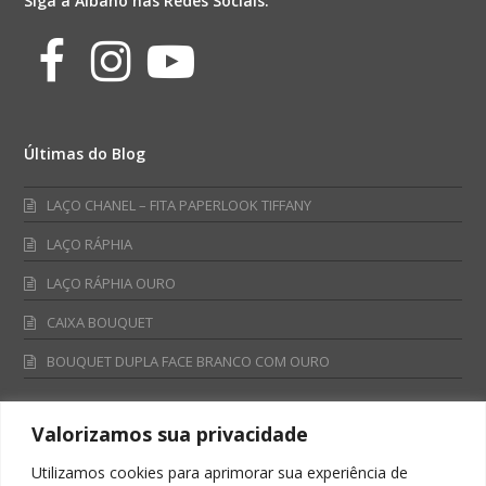
Siga a Albano nas Redes Sociais:
Facebook
Instagram
Youtube
Últimas do Blog
LAÇO CHANEL – FITA PAPERLOOK TIFFANY
LAÇO RÁPHIA
LAÇO RÁPHIA OURO
CAIXA BOUQUET
BOUQUET DUPLA FACE BRANCO COM OURO
Valorizamos sua privacidade
Fale Conosco
Utilizamos cookies para aprimorar sua experiência de