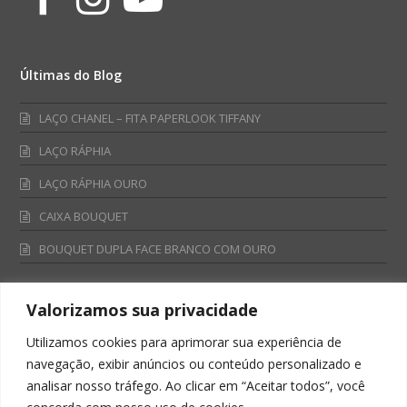
Últimas do Blog
LAÇO CHANEL – FITA PAPERLOOK TIFFANY
LAÇO RÁPHIA
LAÇO RÁPHIA OURO
CAIXA BOUQUET
BOUQUET DUPLA FACE BRANCO COM OURO
Valorizamos sua privacidade
Fale Conosco
Utilizamos cookies para aprimorar sua experiência de
Televendas:
navegação, exibir anúncios ou conteúdo personalizado e
0800 701 4866
analisar nosso tráfego. Ao clicar em “Aceitar todos”, você
televendas@albano.com.br