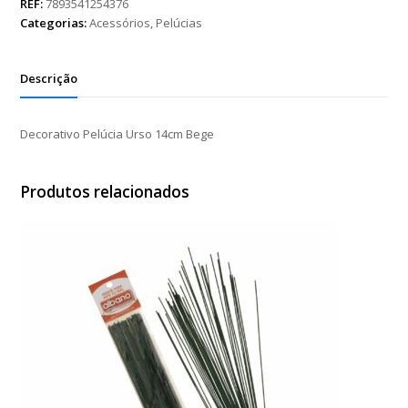
14cm
REF:
7893541254376
Bege
Categorias:
Acessórios
,
Pelúcias
quantidade
Descrição
Decorativo Pelúcia Urso 14cm Bege
Produtos relacionados