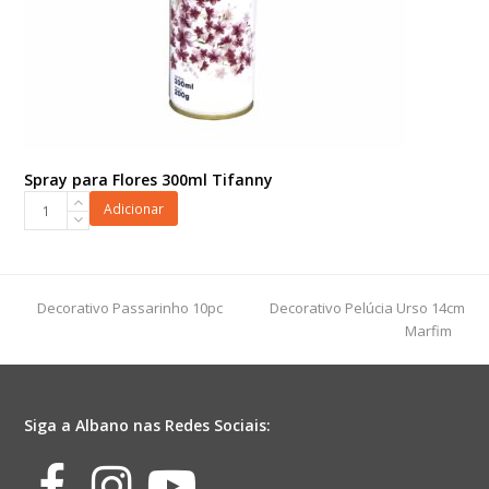
Spray para Flores 300ml Tifanny
Spray
Adicionar
para
Flores
300ml
Tifanny
previous
next
Decorativo Passarinho 10pc
Decorativo Pelúcia Urso 14cm
quantidade
post:
post:
Marfim
Siga a Albano nas Redes Sociais:
Facebook
Instagram
Youtube