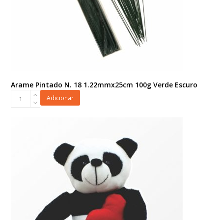
Arame Pintado N. 18 1.22mmx25cm 100g Verde Escuro
Arame
Adicionar
Pintado
N.
18
1.22mmx25cm
100g
Verde
Escuro
quantidade