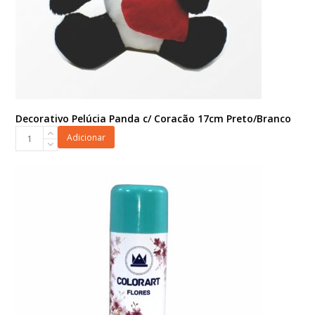
Decorativo Pelúcia Panda c/ Coracão 17cm Preto/Branco
Decorativo
Adicionar
Pelúcia
Panda
c/
Coracão
17cm
Preto/Branco
quantidade