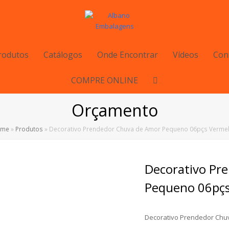
rodutos
Catálogos
Onde Encontrar
Vídeos
Con
COMPRE ONLINE
Orçamento
ome
»
Produtos
»
Decorativo Prendedor Chuva de Amor Pequeno 06pçs Verme
Decorativo Pr
Pequeno 06pç
Decorativo Prendedor Chu