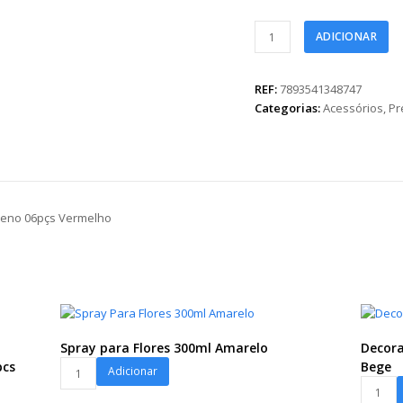
Decorativo
ADICIONAR
Prendedor
Chuva
de
REF:
7893541348747
Amor
Categorias:
Acessórios
,
Pr
Pequeno
06pçs
Vermelho
quantidade
ueno 06pçs Vermelho
Spray para Flores 300ml Amarelo
Decora
Spray
pcs
Bege
Adicionar
para
Decorat