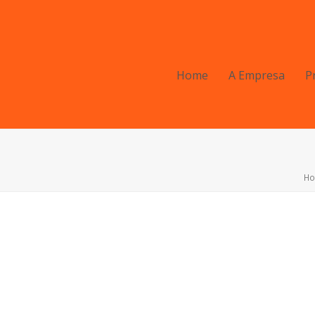
Home
A Empresa
P
H