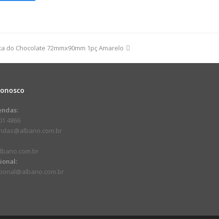
o
sta do Chocolate 72mmx90mm 1pç Amarelo
dade
Conosco
endas:
01 4866
endas@albano.com.br
lbano.com.br
cional:
ucional@albano.com.br