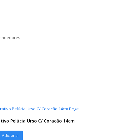
endedores
tivo Pelúcia Urso C/ Coracão 14cm
ivo
Adicionar