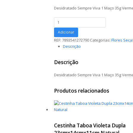
Desidratado Sempre Viva 1 Maço 35g Verm
Desidratado
Sempre
Viva
Adicionar
1
REF:
7893541272790
Categorias:
Flores Seca
Maço
Descrição
35g
Vermelho
Descrição
quantidade
Desidratado Sempre Viva 1 Maço 35g Verm
Produtos relacionados
Cestinha Taboa Violeta Dupla
23cmx14cmx11cm Natural