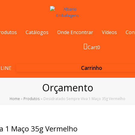
rodutos
Catálogos
Onde Encontrar
Vídeos
Con
Cart
0
Carrinho
LINE
Orçamento
Home
»
Produtos
»
Desidratado Sempre Viva 1 Maço 35g Vermelho
va 1 Maço 35g Vermelho