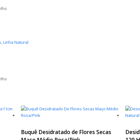
elho
s
,
Linha Natural
elho
Buquê Desidratado de Flores Secas
Desid
Maço Médio Rosa/Pink
120 H