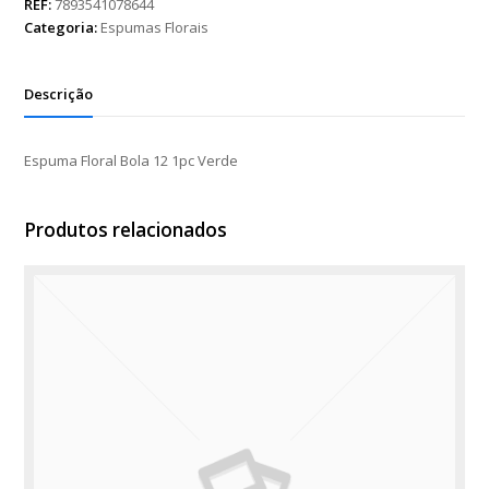
REF:
7893541078644
1pc
Categoria:
Espumas Florais
Verde
quantidade
Descrição
Espuma Floral Bola 12 1pc Verde
Produtos relacionados