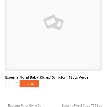
Espuma Floral Baby 15cmx15cmx9cm 18pçs Verde
Espuma
Adicionar
Floral
Baby
15cmx15cmx9cm
18pçs
previous
next
Espuma Floral Coracão
Espuma Floral Cubo T06 8pc