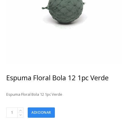
Espuma Floral Bola 12 1pc Verde
Espuma Floral Bola 12 1pc Verde
Espuma
ADICIONAR
Floral
Bola
12