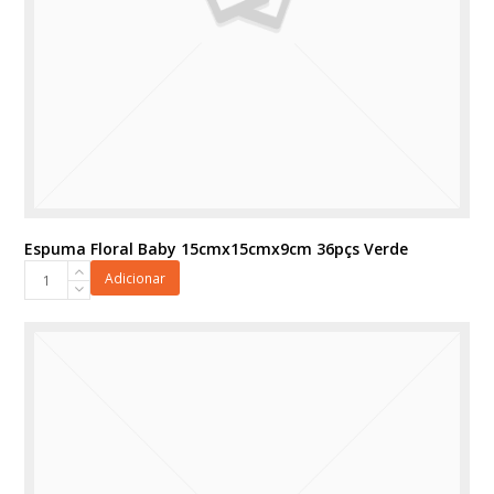
Espuma Floral Baby 15cmx15cmx9cm 36pçs Verde
Espuma
Adicionar
Floral
Baby
15cmx15cmx9cm
36pçs
Verde
quantidade