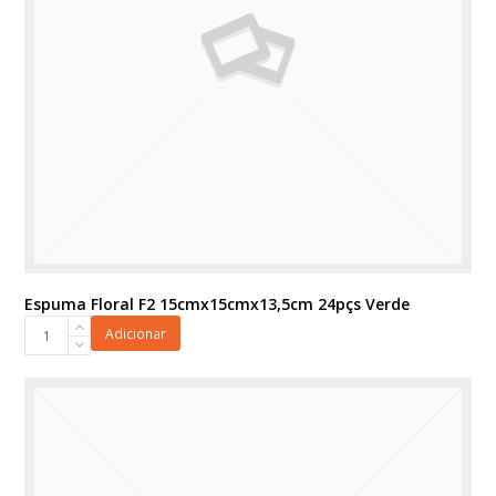
Espuma Floral F2 15cmx15cmx13,5cm 24pçs Verde
Espuma
Adicionar
Floral
F2
15cmx15cmx13,5cm
24pçs
Verde
quantidade