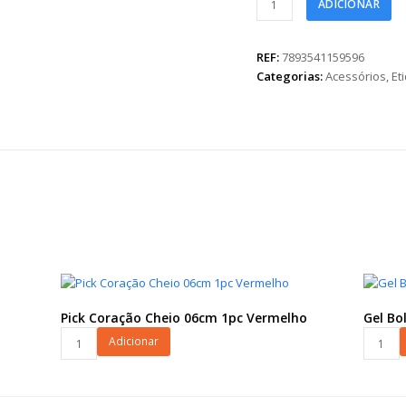
ADICIONAR
Adesiva
Parabéns
100pc
REF:
7893541159596
quantidade
Categorias:
Acessórios
,
Et
Pick Coração Cheio 06cm 1pc Vermelho
Gel Bo
Pick
Gel
Adicionar
Coração
Bolinha
Cheio
5g
06cm
Incolor