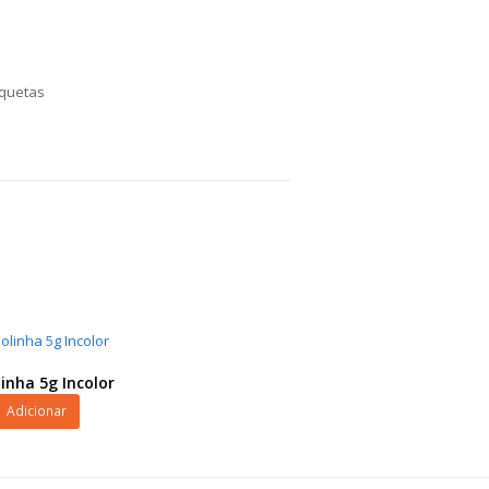
iquetas
linha 5g Incolor
Adicionar