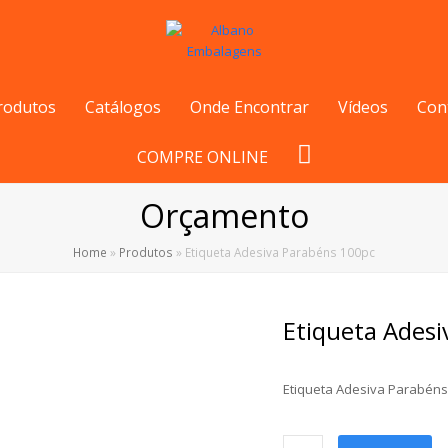
rodutos
Catálogos
Onde Encontrar
Vídeos
Con
COMPRE ONLINE
Orçamento
Home
»
Produtos
»
Etiqueta Adesiva Parabéns 100pc
Etiqueta Ades
Etiqueta Adesiva Parabéns
Etiqueta