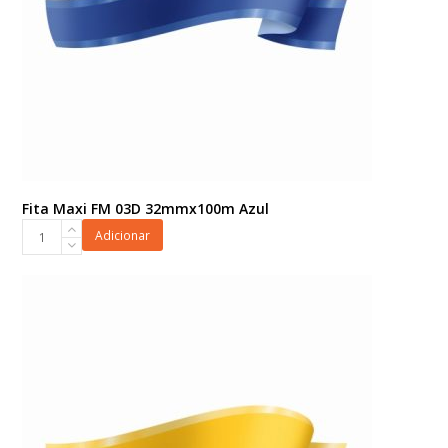
Fita Maxi FM 03D 32mmx100m Azul
Fita
Adicionar
Maxi
FM
03D
32mmx100m
Azul
quantidade