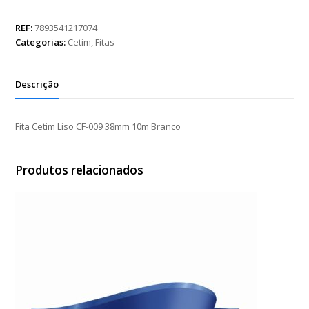
Liso
CF-
REF:
7893541217074
009
Categorias:
Cetim
,
Fitas
38mm
10m
Branco
Descrição
quantidade
Fita Cetim Liso CF-009 38mm 10m Branco
Produtos relacionados