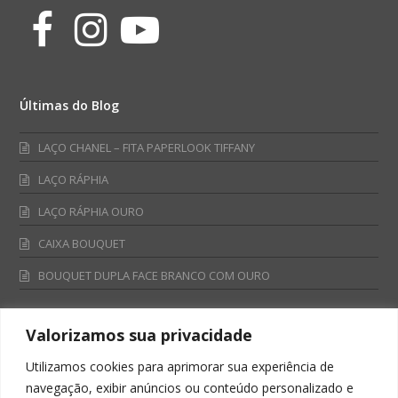
Facebook
Instagram
Youtube
Últimas do Blog
LAÇO CHANEL – FITA PAPERLOOK TIFFANY
LAÇO RÁPHIA
LAÇO RÁPHIA OURO
CAIXA BOUQUET
BOUQUET DUPLA FACE BRANCO COM OURO
Valorizamos sua privacidade
Fale Conosco
Utilizamos cookies para aprimorar sua experiência de
Televendas:
navegação, exibir anúncios ou conteúdo personalizado e
0800 701 4866