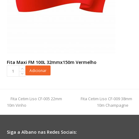
Fita Maxi FM 100L 32mmx150m Vermelho
Fita
Adicionar
Maxi
FM
100L
32mmx150m
previous
next
Fita Cetim Liso CF-005 22mm
Fita Cetim Liso CF-009 38mm
Vermelho
post:
post:
10m Vinho
10m Champagne
quantidade
Siga a Albano nas Redes Sociais: