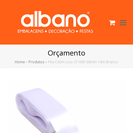
Cart
O
Mo
M
Orçamento
Home
»
Produtos
»
Fita Cetim Liso CF-009 38mm 10m Branco