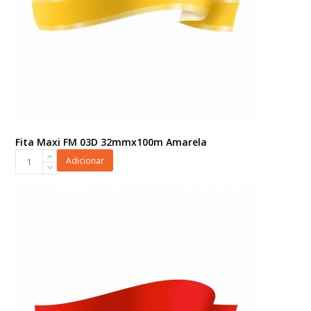
Fita Maxi FM 03D 32mmx100m Amarela
Fita
Adicionar
Maxi
FM
03D
32mmx100m
Amarela
quantidade