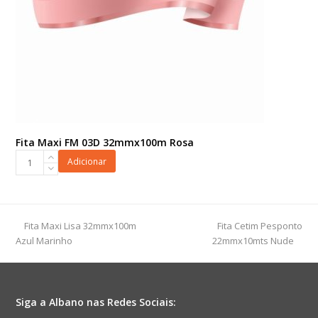
Fita Maxi FM 03D 32mmx100m Rosa
Fita
Adicionar
Maxi
FM
03D
32mmx100m
previous
next
Fita Maxi Lisa 32mmx100m
Fita Cetim Pesponto
Rosa
post:
post:
Azul Marinho
22mmx10mts Nude
quantidade
Siga a Albano nas Redes Sociais: