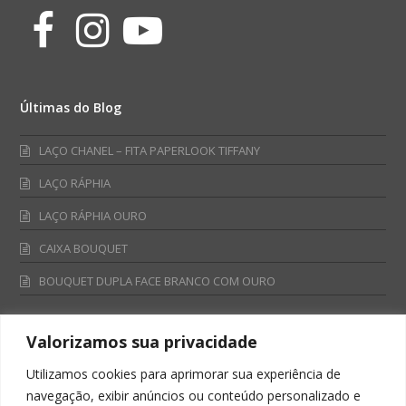
Facebook
Instagram
Youtube
Últimas do Blog
LAÇO CHANEL – FITA PAPERLOOK TIFFANY
LAÇO RÁPHIA
LAÇO RÁPHIA OURO
CAIXA BOUQUET
BOUQUET DUPLA FACE BRANCO COM OURO
Valorizamos sua privacidade
Fale Conosco
Utilizamos cookies para aprimorar sua experiência de
Televendas:
navegação, exibir anúncios ou conteúdo personalizado e
0800 701 4866