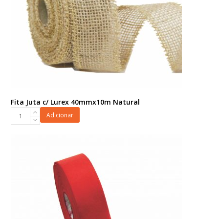
Fita Juta c/ Lurex 40mmx10m Natural
Fita
Adicionar
Juta
c/
Lurex
40mmx10m
Natural
quantidade