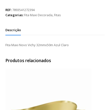
Novo
Vichy
REF:
7893541272394
32mmx50m
Categorias:
Fita Maxi Decorada
,
Fitas
Azul
Claro
quantidade
Descrição
Fita Maxi Novo Vichy 32mmx50m Azul Claro
Produtos relacionados