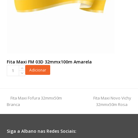
Fita Maxi FM 03D 32mmx100m Amarela
Fita
Adicionar
Maxi
FM
03D
32mmx100m
previous
next
Fita Maxi Fofura 32mmx50m
Fita Maxi Novo Vichy
Amarela
post:
post:
Branca
32mmx50m Rosa
quantidade
Siga a Albano nas Redes Sociais: