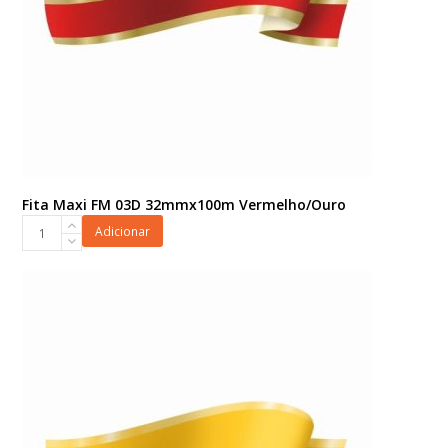
Fita Maxi FM 03D 32mmx100m Vermelho/Ouro
Fita
Adicionar
Maxi
FM
03D
32mmx100m
Vermelho/Ouro
quantidade