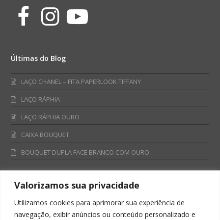
Facebook
Instagram
Youtube
Últimas do Blog
LAÇO CHANEL – FITA PAPERLOOK TIFFANY
LAÇO RÁPHIA
LAÇO RÁPHIA OURO
CAIXA BOUQUET
BOUQUET DUPLA FACE BRANCO COM OURO
Valorizamos sua privacidade
Fale Conosco
Utilizamos cookies para aprimorar sua experiência de
Televendas:
navegação, exibir anúncios ou conteúdo personalizado e
0800 701 4866