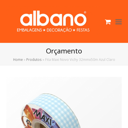
Cart
O
Mo
M
Orçamento
Home
»
Produtos
»
Fita Maxi Novo Vichy 32mmx50m Azul Claro