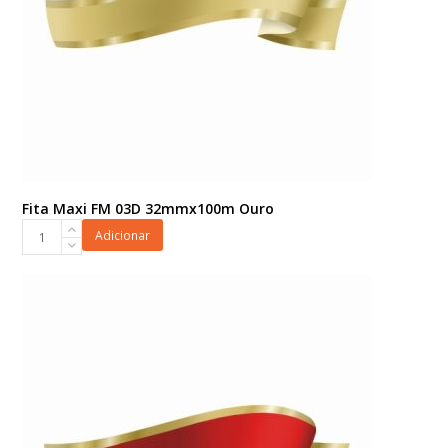
Fita Maxi FM 03D 32mmx100m Ouro
Fita
Adicionar
Maxi
FM
03D
32mmx100m
Ouro
quantidade