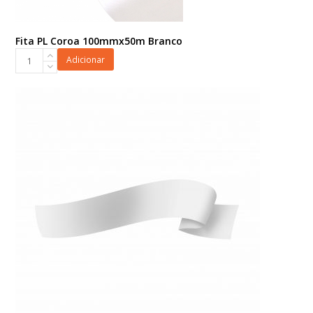
Fita PL Coroa 100mmx50m Branco
Fita
Adicionar
PL
Coroa
100mmx50m
Branco
quantidade