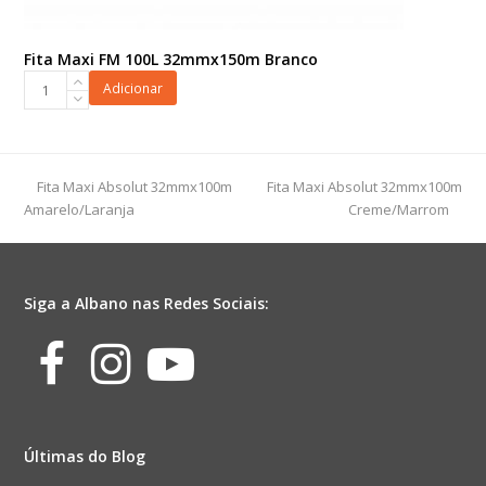
Fita Maxi FM 100L 32mmx150m Branco
Fita
Adicionar
Maxi
FM
100L
32mmx150m
previous
next
Fita Maxi Absolut 32mmx100m
Fita Maxi Absolut 32mmx100m
Branco
post:
post:
Amarelo/Laranja
Creme/Marrom
quantidade
Siga a Albano nas Redes Sociais:
Facebook
Instagram
Youtube
Últimas do Blog