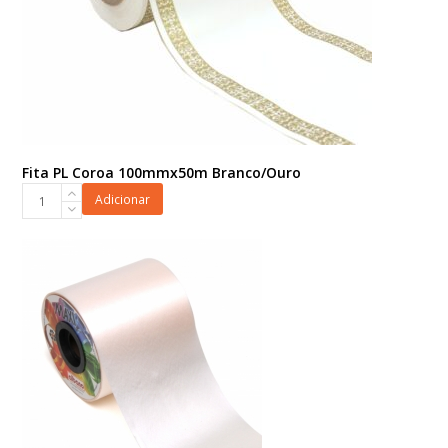
Fita PL Coroa 100mmx50m Branco/Ouro
Fita
Adicionar
PL
Coroa
100mmx50m
Branco/Ouro
quantidade