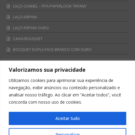
LAÇO CHANEL – FITA PAPERLOOK TIFFANY
LAÇO RÁPHIA
LAÇO RÁPHIA OURO
CAIXA BOUQUET
BOUQUET DUPLA FACE BRANCO COM OURO
Valorizamos sua privacidade
Fale Conosco
Utilizamos cookies para aprimorar sua experiência de
Televendas:
navegação, exibir anúncios ou conteúdo personalizado e
0800 701 4866
analisar nosso tráfego. Ao clicar em “Aceitar todos”, você
televendas@albano.com.br
concorda com nosso uso de cookies.
SAC:
sac@albano.com.br
Intitucional:
Aceitar tudo
institucional@albano.com.br
Personalizar