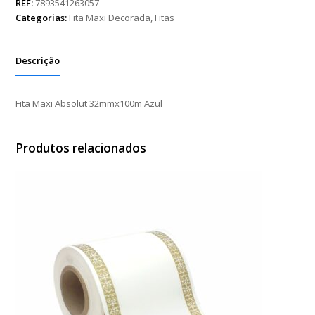
32mmx100m
REF:
7893541263057
Azul
Categorias:
Fita Maxi Decorada
,
Fitas
quantidade
Descrição
Fita Maxi Absolut 32mmx100m Azul
Produtos relacionados