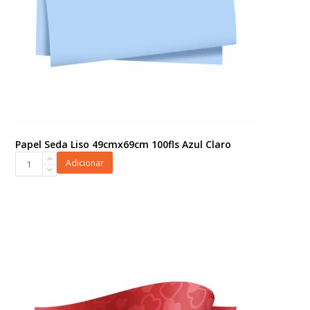
Papel Seda Liso 49cmx69cm 100fls Azul Claro
Papel
Adicionar
Seda
Liso
49cmx69cm
100fls
Azul
Claro
quantidade