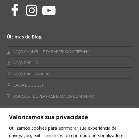
Facebook
Instagram
Youtube
Últimas do Blog
LAÇO CHANEL – FITA PAPERLOOK TIFFANY
LAÇO RÁPHIA
LAÇO RÁPHIA OURO
CAIXA BOUQUET
BOUQUET DUPLA FACE BRANCO COM OURO
Valorizamos sua privacidade
Fale Conosco
Utilizamos cookies para aprimorar sua experiência de
Televendas:
navegação, exibir anúncios ou conteúdo personalizado e
0800 701 4866