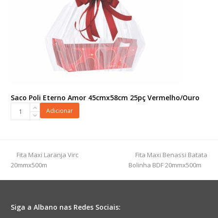
Saco Poli Eterno Amor 45cmx58cm 25pç Vermelho/Ouro
Saco
Adicionar
Poli
Eterno
Amor
45cmx58cm
previous
next
Fita Maxi Laranja Virc
Fita Maxi Benassi Batata
25pç
post:
post:
20mmx500m
Bolinha BDF 20mmx500m
Vermelho/Ouro
quantidade
Siga a Albano nas Redes Sociais: