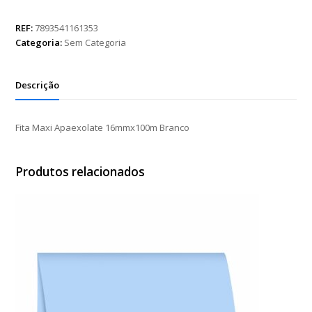
Apaexolate
16mmx100m
REF:
7893541161353
Branco
Categoria:
Sem Categoria
quantidade
Descrição
Fita Maxi Apaexolate 16mmx100m Branco
Produtos relacionados