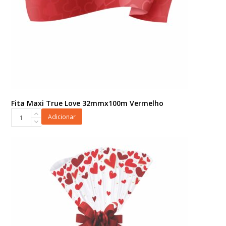
Fita Maxi True Love 32mmx100m Vermelho
Fita
Adicionar
Maxi
True
Love
32mmx100m
Vermelho
quantidade