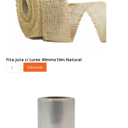
Fita Juta c/ Lurex 40mmx10m Natural
Fita
Adicionar
Juta
c/
Lurex
40mmx10m
Natural
quantidade