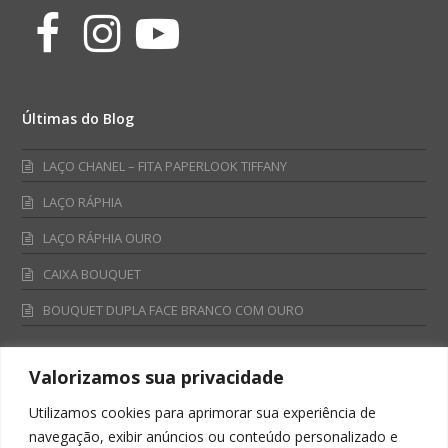
Facebook
Instagram
Youtube
Últimas do Blog
LAÇO CHANEL – FITA PAPERLOOK TIFFANY
LAÇO RÁPHIA
LAÇO RÁPHIA OURO
CAIXA BOUQUET
BOUQUET DUPLA FACE BRANCO COM OURO
Valorizamos sua privacidade
Fale Conosco
Utilizamos cookies para aprimorar sua experiência de
Televendas:
navegação, exibir anúncios ou conteúdo personalizado e
0800 701 4866