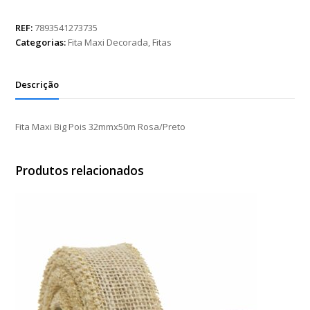
Big
Pois
REF:
7893541273735
32mmx50m
Categorias:
Fita Maxi Decorada
,
Fitas
Rosa/Preto
quantidade
Descrição
Fita Maxi Big Pois 32mmx50m Rosa/Preto
Produtos relacionados