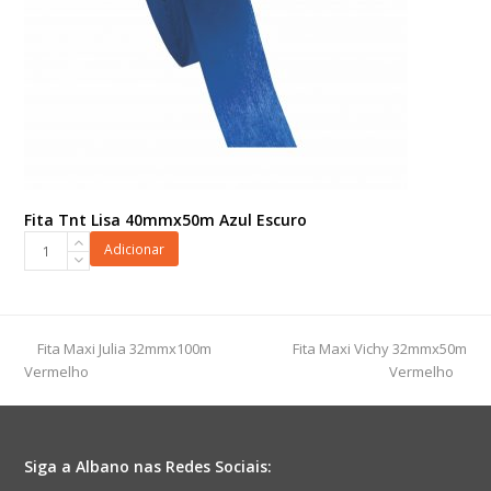
Fita Tnt Lisa 40mmx50m Azul Escuro
Fita
Adicionar
Tnt
Lisa
40mmx50m
Azul
previous
next
Fita Maxi Julia 32mmx100m
Fita Maxi Vichy 32mmx50m
Escuro
post:
post:
Vermelho
Vermelho
quantidade
Siga a Albano nas Redes Sociais: