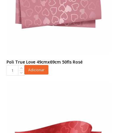
Poli True Love 49cmx69cm 50fls Rosé
Poli
Adicionar
True
Love
49cmx69cm
50fls
Rosé
quantidade