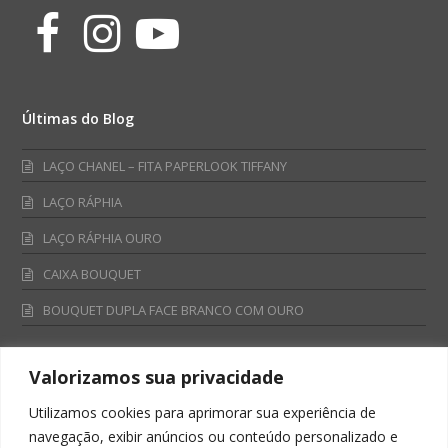
Facebook
Instagram
Youtube
Últimas do Blog
LAÇO CHANEL – FITA PAPERLOOK TIFFANY
LAÇO RÁPHIA
LAÇO RÁPHIA OURO
CAIXA BOUQUET
BOUQUET DUPLA FACE BRANCO COM OURO
Valorizamos sua privacidade
Fale Conosco
Utilizamos cookies para aprimorar sua experiência de
Televendas:
navegação, exibir anúncios ou conteúdo personalizado e
0800 701 4866