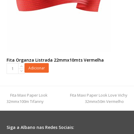
Fita Organza Listrada 22mmx10mts Vermelha
Fita
Adicionar
Organza
Listrada
22mmx10mts
Vermelha
previous
next
Fita Maxi Paper Look
Fita Maxi Paper Look Love Vichy
quantidade
post:
post:
32mmx100m Tifanny
32mmx50m Vermelho
Siga a Albano nas Redes Sociais: