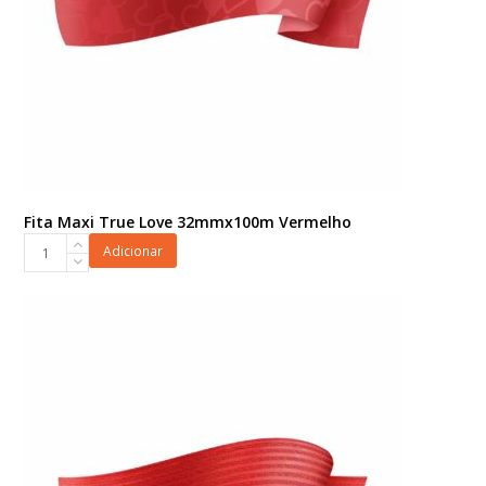
Fita Maxi True Love 32mmx100m Vermelho
Fita
Adicionar
Maxi
True
Love
32mmx100m
Vermelho
quantidade