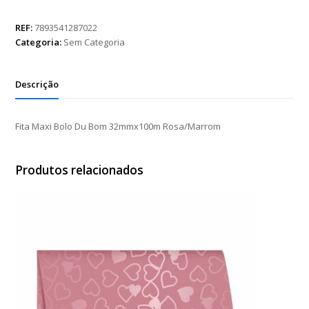
Bolo
Du
REF:
7893541287022
Bom
Categoria:
Sem Categoria
32mmx100m
Rosa/Marrom
quantidade
Descrição
Fita Maxi Bolo Du Bom 32mmx100m Rosa/Marrom
Produtos relacionados