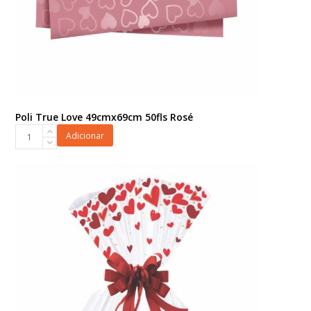
Poli True Love 49cmx69cm 50fls Rosé
Poli
Adicionar
True
Love
49cmx69cm
50fls
Rosé
quantidade