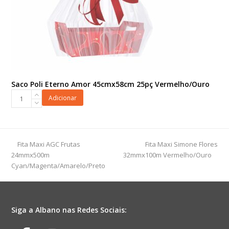
Saco Poli Eterno Amor 45cmx58cm 25pç Vermelho/Ouro
Saco
Adicionar
Poli
Eterno
Amor
45cmx58cm
previous
next
Fita Maxi AGC Frutas
Fita Maxi Simone Flores
25pç
post:
post:
24mmx500m
32mmx100m Vermelho/Ouro
Vermelho/Ouro
Cyan/Magenta/Amarelo/Preto
quantidade
Siga a Albano nas Redes Sociais: