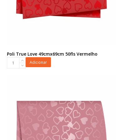
Poli True Love 49cmx69cm 50fls Vermelho
Poli
Adicionar
True
Love
49cmx69cm
50fls
Vermelho
quantidade