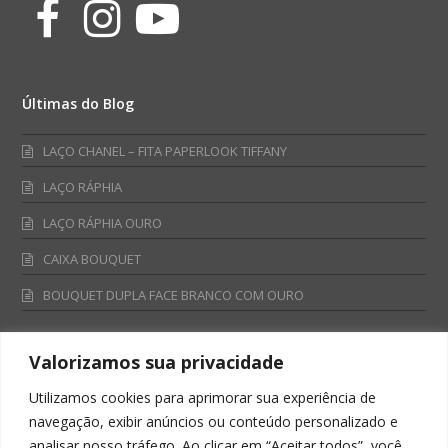
Facebook
Instagram
Youtube
Últimas do Blog
LAÇO CHANEL – FITA PAPERLOOK TIFFANY
LAÇO RÁPHIA
LAÇO RÁPHIA OURO
CAIXA BOUQUET
BOUQUET DUPLA FACE BRANCO COM OURO
Valorizamos sua privacidade
Fale Conosco
Utilizamos cookies para aprimorar sua experiência de
Televendas:
navegação, exibir anúncios ou conteúdo personalizado e
0800 701 4866
analisar nosso tráfego. Ao clicar em “Aceitar todos”, você