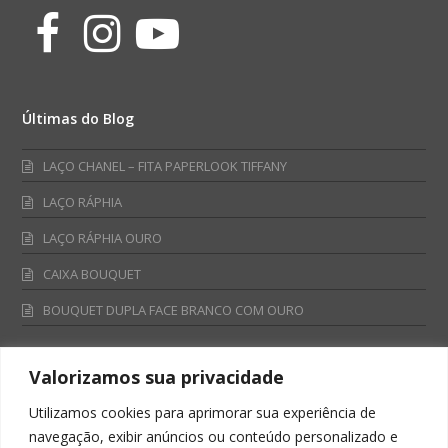
Facebook
Instagram
Youtube
Últimas do Blog
LAÇO CHANEL – FITA PAPERLOOK TIFFANY
LAÇO RÁPHIA
LAÇO RÁPHIA OURO
CAIXA BOUQUET
BOUQUET DUPLA FACE BRANCO COM OURO
Valorizamos sua privacidade
Fale Conosco
Utilizamos cookies para aprimorar sua experiência de
Televendas:
navegação, exibir anúncios ou conteúdo personalizado e
0800 701 4866