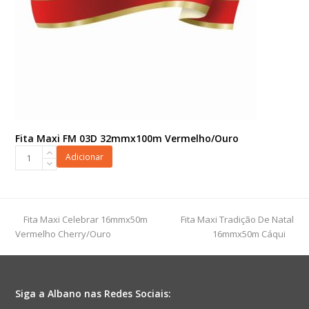
Fita Maxi FM 03D 32mmx100m Vermelho/Ouro
Fita
Adicionar
Maxi
FM
03D
32mmx100m
previous
next
Fita Maxi Celebrar 16mmx50m
Fita Maxi Tradição De Natal
Vermelho/Ouro
post:
post:
Vermelho Cherry/Ouro
16mmx50m Cáqui
quantidade
Siga a Albano nas Redes Sociais: