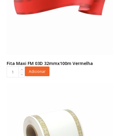
Fita Maxi FM 03D 32mmx100m Vermelha
Fita
Adicionar
Maxi
FM
03D
32mmx100m
Vermelha
quantidade