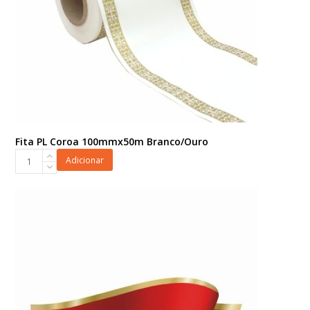
Fita PL Coroa 100mmx50m Branco/Ouro
Fita
Adicionar
PL
Coroa
100mmx50m
Branco/Ouro
quantidade