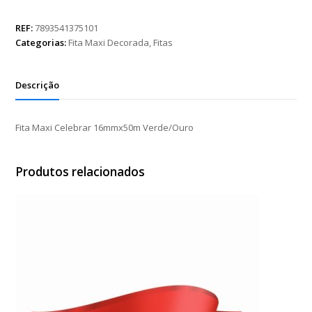
Celebrar
16mmx50m
REF:
7893541375101
Verde/Ouro
Categorias:
Fita Maxi Decorada
,
Fitas
quantidade
Descrição
Fita Maxi Celebrar 16mmx50m Verde/Ouro
Produtos relacionados