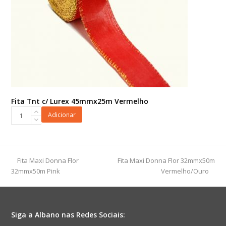
Fita Tnt c/ Lurex 45mmx25m Vermelho
Fita
Adicionar
Tnt
c/
Lurex
45mmx25m
previous
next
Fita Maxi Donna Flor
Fita Maxi Donna Flor 32mmx50m
Vermelho
post:
post:
32mmx50m Pink
Vermelho/Ouro
quantidade
Siga a Albano nas Redes Sociais: