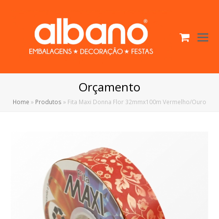
Cart
O
Mo
M
Orçamento
Home
»
Produtos
»
Fita Maxi Donna Flor 32mmx100m Vermelho/Ouro