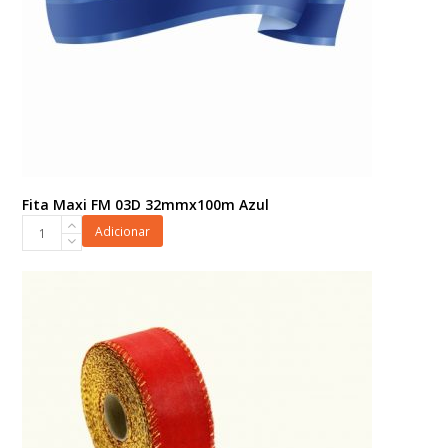
Fita Maxi FM 03D 32mmx100m Azul
Fita
Adicionar
Maxi
FM
03D
32mmx100m
Azul
quantidade