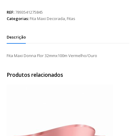
Donna
Flor
REF:
7893541275845
32mmx100m
Categorias:
Fita Maxi Decorada
,
Fitas
Vermelho/Ouro
quantidade
Descrição
Fita Maxi Donna Flor 32mmx100m Vermelho/Ouro
Produtos relacionados