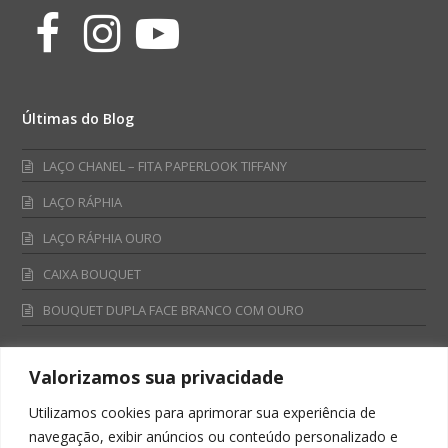
Facebook
Instagram
Youtube
Últimas do Blog
LAÇO CHANEL – FITA PAPERLOOK TIFFANY
LAÇO RÁPHIA
LAÇO RÁPHIA OURO
CAIXA BOUQUET
BOUQUET DUPLA FACE BRANCO COM OURO
Valorizamos sua privacidade
Fale Conosco
Utilizamos cookies para aprimorar sua experiência de
Televendas:
navegação, exibir anúncios ou conteúdo personalizado e
0800 701 4866