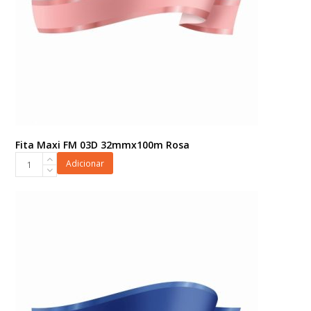
Fita Maxi FM 03D 32mmx100m Rosa
Fita
Adicionar
Maxi
FM
03D
32mmx100m
Rosa
quantidade