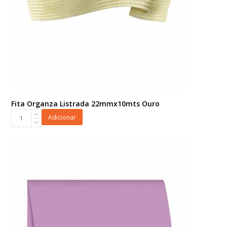
Fita Organza Listrada 22mmx10mts Ouro
Fita
Adicionar
Organza
Listrada
22mmx10mts
Ouro
quantidade