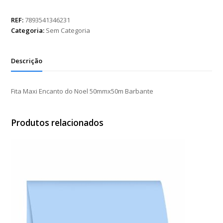
Encanto
do
REF:
7893541346231
Noel
Categoria:
Sem Categoria
50mmx50m
Barbante
quantidade
Descrição
Fita Maxi Encanto do Noel 50mmx50m Barbante
Produtos relacionados