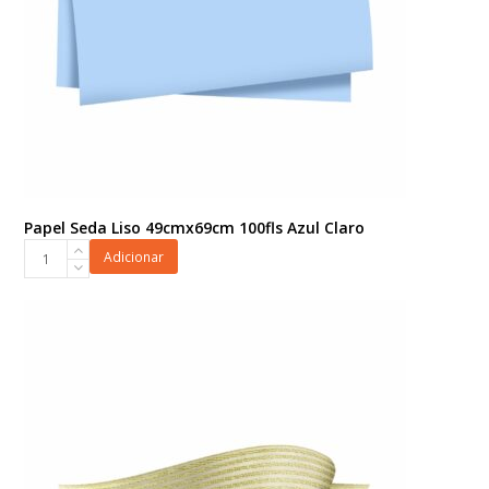
Papel Seda Liso 49cmx69cm 100fls Azul Claro
Papel
Adicionar
Seda
Liso
49cmx69cm
100fls
Azul
Claro
quantidade