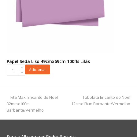
Papel Seda Liso 49cmx69cm 100fls Lilás
Papel
Adicionar
Seda
Liso
49cmx69cm
100fls
previous
next
Fita Maxi Encanto do Noel
Tubolata Encanto do Noel
Lilás
post:
post:
32mmx100m
12cmx13cm Barbante/Vermelho
quantidade
Barbante/Vermelho
Siga a Albano nas Redes Sociais: