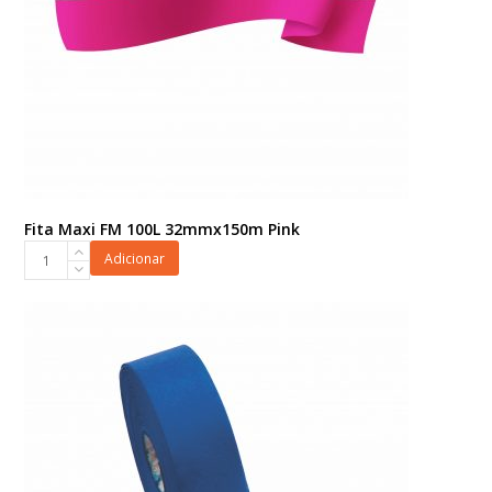
Fita Maxi FM 100L 32mmx150m Pink
Fita
Adicionar
Maxi
FM
100L
32mmx150m
Pink
quantidade