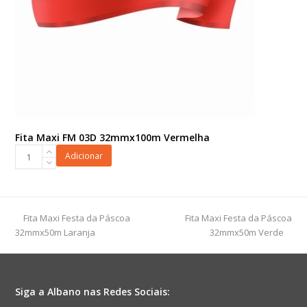
Fita Maxi FM 03D 32mmx100m Vermelha
Fita
Adicionar
Maxi
FM
03D
32mmx100m
previous
next
Fita Maxi Festa da Páscoa
Fita Maxi Festa da Páscoa
Vermelha
post:
post:
32mmx50m Laranja
32mmx50m Verde
quantidade
Siga a Albano nas Redes Sociais: