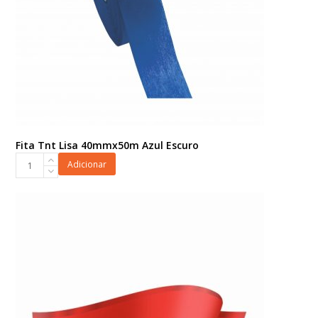
Fita Tnt Lisa 40mmx50m Azul Escuro
Fita
Adicionar
Tnt
Lisa
40mmx50m
Azul
Escuro
quantidade