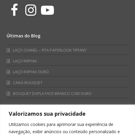
Facebook
Instagram
Youtube
Últimas do Blog
LAÇO CHANEL – FITA PAPERLOOK TIFFANY
LAÇO RÁPHIA
LAÇO RÁPHIA OURO
CAIXA BOUQUET
BOUQUET DUPLA FACE BRANCO COM OURO
Valorizamos sua privacidade
Fale Conosco
Utilizamos cookies para aprimorar sua experiência de
Televendas:
navegação, exibir anúncios ou conteúdo personalizado e
0800 701 4866