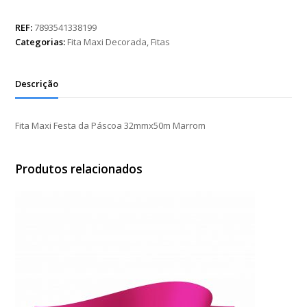
Festa
da
REF:
7893541338199
Páscoa
Categorias:
Fita Maxi Decorada
,
Fitas
32mmx50m
Marrom
quantidade
Descrição
Fita Maxi Festa da Páscoa 32mmx50m Marrom
Produtos relacionados