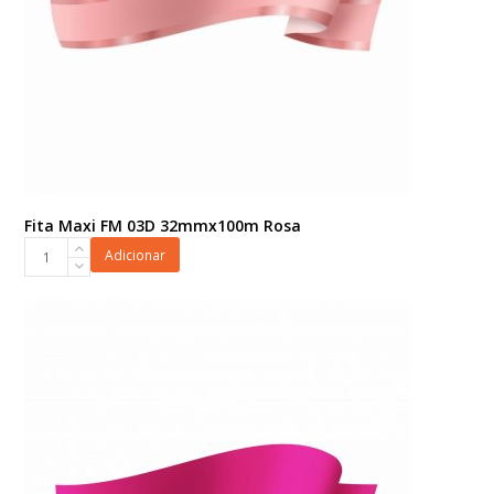
Fita Maxi FM 03D 32mmx100m Rosa
Fita
Adicionar
Maxi
FM
03D
32mmx100m
Rosa
quantidade