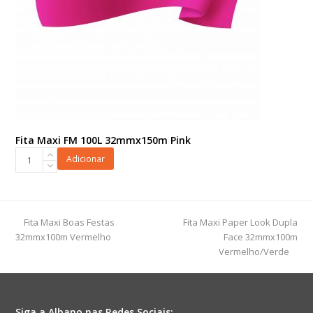
Fita Maxi FM 100L 32mmx150m Pink
Fita
Adicionar
Maxi
FM
100L
32mmx150m
previous
next
Fita Maxi Boas Festas
Fita Maxi Paper Look Dupla
Pink
post:
post:
32mmx100m Vermelho
Face 32mmx100m
quantidade
Vermelho/Verde
Siga a Albano nas Redes Sociais: