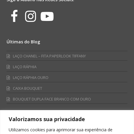
Facebook
Instagram
Youtube
Últimas do Blog
LAÇO CHANEL – FITA PAPERLOOK TIFFANY
LAÇO RÁPHIA
LAÇO RÁPHIA OURO
CAIXA BOUQUET
BOUQUET DUPLA FACE BRANCO COM OURO
Valorizamos sua privacidade
Fale Conosco
Utilizamos cookies para aprimorar sua experiência de
Televendas: