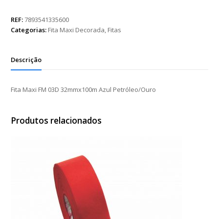
FM
03D
REF:
7893541335600
32mmx100m
Categorias:
Fita Maxi Decorada
,
Fitas
Azul
Petróleo/Ouro
quantidade
Descrição
Fita Maxi FM 03D 32mmx100m Azul Petróleo/Ouro
Produtos relacionados