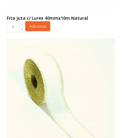
Fita Juta c/ Lurex 40mmx10m Natural
Fita
Adicionar
Juta
c/
Lurex
40mmx10m
Natural
quantidade