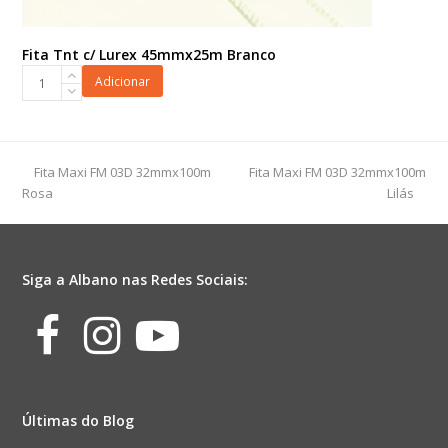
Fita Tnt c/ Lurex 45mmx25m Branco
Fita
Adicionar
Tnt
c/
Lurex
45mmx25m
previous
next
Fita Maxi FM 03D 32mmx100m
Fita Maxi FM 03D 32mmx100m
Branco
post:
post:
Rosa
Lilás
quantidade
Siga a Albano nas Redes Sociais:
Facebook
Instagram
Youtube
Últimas do Blog