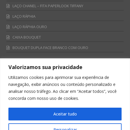
LAÇO CHANEL – FITA PAPERLOOK TIFFANY
LAÇO RÁPHIA
LAÇO RÁPHIA OURO
CAIXA BOUQUET
BOUQUET DUPLA FACE BRANCO COM OURO
Valorizamos sua privacidade
Fale Conosco
Utilizamos cookies para aprimorar sua experiência de
Televendas:
navegação, exibir anúncios ou conteúdo personalizado e
0800 701 4866
analisar nosso tráfego. Ao clicar em “Aceitar todos”, você
televendas@albano.com.br
concorda com nosso uso de cookies.
SAC:
sac@albano.com.br
Intitucional:
Aceitar tudo
institucional@albano.com.br
Personalizar