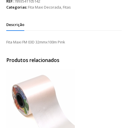
03D
REF:
7893541105142
32mmx100m
Categorias:
Fita Maxi Decorada
,
Fitas
Pink
quantidade
Descrição
Fita Maxi FM 03D 32mmx100m Pink
Produtos relacionados