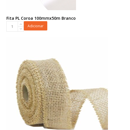
Fita PL Coroa 100mmx50m Branco
Fita
Adicionar
PL
Coroa
100mmx50m
Branco
quantidade