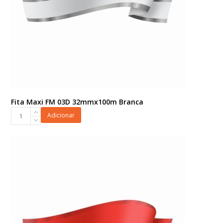
Fita Maxi FM 03D 32mmx100m Branca
Fita
Adicionar
Maxi
FM
03D
32mmx100m
Branca
quantidade