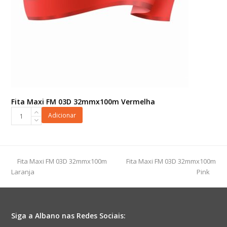
Fita Maxi FM 03D 32mmx100m Vermelha
Fita
Adicionar
Maxi
FM
03D
32mmx100m
previous
next
Fita Maxi FM 03D 32mmx100m
Fita Maxi FM 03D 32mmx100m
Vermelha
post:
post:
Laranja
Pink
quantidade
Siga a Albano nas Redes Sociais: