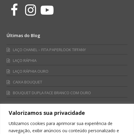
Facebook
Instagram
Youtube
Últimas do Blog
LAÇO CHANEL – FITA PAPERLOOK TIFFANY
LAÇO RÁPHIA
LAÇO RÁPHIA OURO
CAIXA BOUQUET
BOUQUET DUPLA FACE BRANCO COM OURO
Valorizamos sua privacidade
Fale Conosco
Utilizamos cookies para aprimorar sua experiência de
Televendas:
navegação, exibir anúncios ou conteúdo personalizado e
0800 701 4866