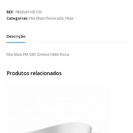
FM
03D
REF:
7893541105135
32mmx100m
Categorias:
Fita Maxi Decorada
,
Fitas
Rosa
quantidade
Descrição
Fita Maxi FM 03D 32mmx100m Rosa
Produtos relacionados