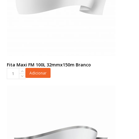
Fita Maxi FM 100L 32mmx150m Branco
Fita
Adicionar
Maxi
FM
100L
32mmx150m
Branco
quantidade