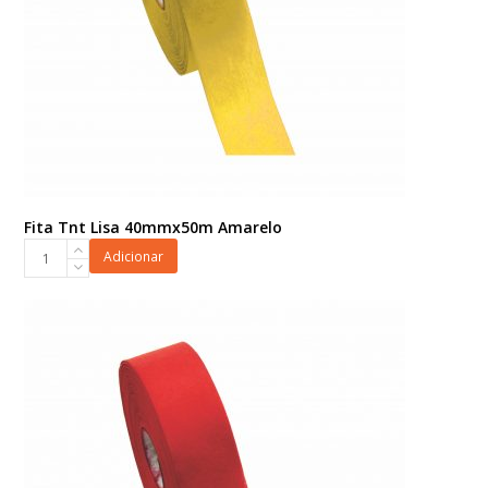
Fita Tnt Lisa 40mmx50m Amarelo
Fita
Adicionar
Tnt
Lisa
40mmx50m
Amarelo
quantidade