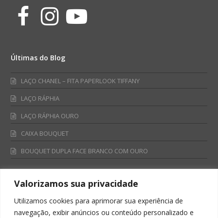
Facebook
Instagram
Youtube
Últimas do Blog
LAÇO CHANEL – FITA PAPERLOOK TIFFANY
LAÇO RÁPHIA
LAÇO RÁPHIA OURO
CAIXA BOUQUET
BOUQUET DUPLA FACE BRANCO COM OURO
Valorizamos sua privacidade
Fale Conosco
Utilizamos cookies para aprimorar sua experiência de
Televendas:
navegação, exibir anúncios ou conteúdo personalizado e
0800 701 4866