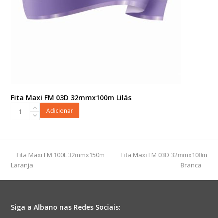
Fita Maxi FM 03D 32mmx100m Lilás
Fita
Adicionar
Maxi
FM
03D
32mmx100m
previous
next
Fita Maxi FM 100L 32mmx150m
Fita Maxi FM 03D 32mmx100m
Lilás
post:
post:
Laranja
Branca
quantidade
Siga a Albano nas Redes Sociais: