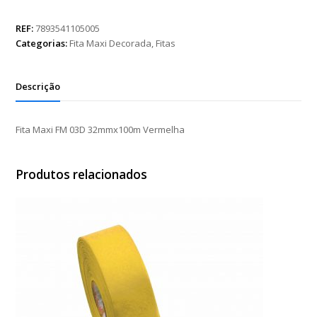
FM
03D
REF:
7893541105005
32mmx100m
Categorias:
Fita Maxi Decorada
,
Fitas
Vermelha
quantidade
Descrição
Fita Maxi FM 03D 32mmx100m Vermelha
Produtos relacionados