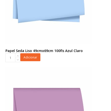
Papel Seda Liso 49cmx69cm 100fls Azul Claro
Papel
Adicionar
Seda
Liso
49cmx69cm
100fls
Azul
Claro
quantidade