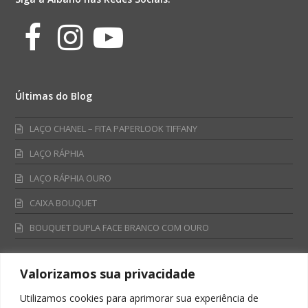
Facebook
Instagram
Youtube
Últimas do Blog
LAÇO CHANEL – FITA PAPERLOOK TIFFANY
LAÇO RÁPHIA
LAÇO RÁPHIA OURO
CAIXA BOUQUET
BOUQUET DUPLA FACE BRANCO COM OURO
Valorizamos sua privacidade
Fale Conosco
Utilizamos cookies para aprimorar sua experiência de
Televendas: