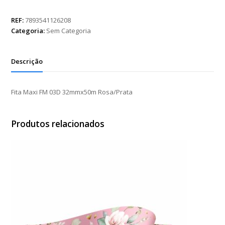
FM
03D
REF:
7893541126208
32mmx50m
Categoria:
Sem Categoria
Rosa/Prata
quantidade
Descrição
Fita Maxi FM 03D 32mmx50m Rosa/Prata
Produtos relacionados