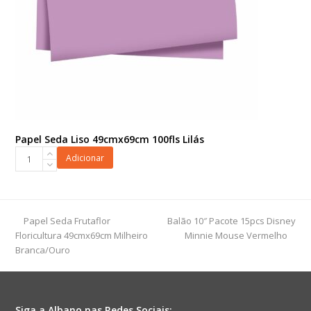
Papel Seda Liso 49cmx69cm 100fls Lilás
Papel
Adicionar
Seda
Liso
49cmx69cm
100fls
previous
next
Papel Seda Frutaflor
Balão 10″ Pacote 15pcs Disney
Lilás
post:
post:
Floricultura 49cmx69cm Milheiro
Minnie Mouse Vermelho
quantidade
Branca/Ouro
Siga a Albano nas Redes Sociais: