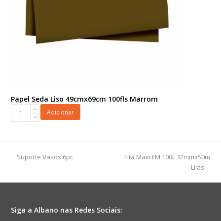
Papel Seda Liso 49cmx69cm 100fls Marrom
Papel
Adicionar
Seda
Liso
49cmx69cm
100fls
previous
next
Suporte Vasos 6pc
Fita Maxi FM 100L 32mmx50m
Marrom
post:
post:
Lilás
quantidade
Siga a Albano nas Redes Sociais: