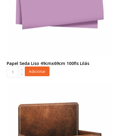
Papel Seda Liso 49cmx69cm 100fls Lilás
Papel
Adicionar
Seda
Liso
49cmx69cm
100fls
Lilás
quantidade