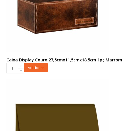
Caixa Display Couro 27,5cmx11,5cmx18,5cm 1pç Marrom
Caixa
Adicionar
Display
Couro
27,5cmx11,5cmx18,5cm
1pç
Marrom
quantidade