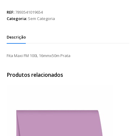
FM
100L
REF:
7893541019654
16mmx50m
Categoria:
Sem Categoria
Prata
quantidade
Descrição
Fita Maxi FM 100L 16mmx50m Prata
Produtos relacionados