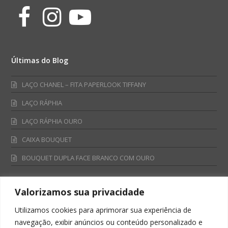
Facebook
Instagram
Youtube
Últimas do Blog
LAÇO CHANEL – FITA PAPERLOOK TIFFANY
LAÇO RÁPHIA
LAÇO RÁPHIA OURO
CAIXA BOUQUET
BOUQUET DUPLA FACE BRANCO COM OURO
Valorizamos sua privacidade
Fale Conosco
Utilizamos cookies para aprimorar sua experiência de
Televendas:
navegação, exibir anúncios ou conteúdo personalizado e
0800 701 4866