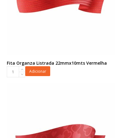
Fita Organza Listrada 22mmx10mts Vermelha
Fita
Adicionar
Organza
Listrada
22mmx10mts
Vermelha
quantidade