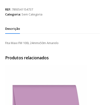
FM
100L
REF:
7893541154737
24mmx50m
Categoria:
Sem Categoria
Amarelo
quantidade
Descrição
Fita Maxi FM 100L 24mmx50m Amarelo
Produtos relacionados