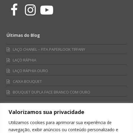
Facebook
Instagram
Youtube
Últimas do Blog
LAÇO CHANEL – FITA PAPERLOOK TIFFANY
LAÇO RÁPHIA
LAÇO RÁPHIA OURO
CAIXA BOUQUET
BOUQUET DUPLA FACE BRANCO COM OURO
Valorizamos sua privacidade
Fale Conosco
Utilizamos cookies para aprimorar sua experiência de
Televendas:
navegação, exibir anúncios ou conteúdo personalizado e
0800 701 4866