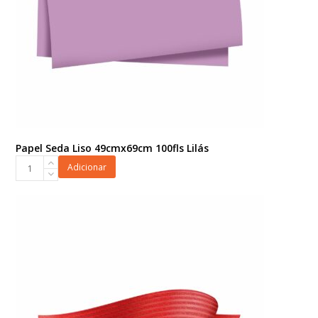
Papel Seda Liso 49cmx69cm 100fls Lilás
Papel
Adicionar
Seda
Liso
49cmx69cm
100fls
Lilás
quantidade