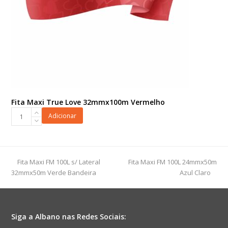
Fita Maxi True Love 32mmx100m Vermelho
Fita
Adicionar
Maxi
True
Love
32mmx100m
previous
next
Fita Maxi FM 100L s/ Lateral
Fita Maxi FM 100L 24mmx50m
Vermelho
post:
post:
32mmx50m Verde Bandeira
Azul Claro
quantidade
Siga a Albano nas Redes Sociais: