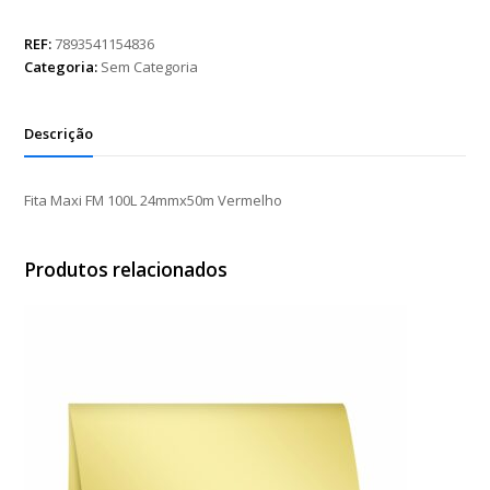
FM
100L
REF:
7893541154836
24mmx50m
Categoria:
Sem Categoria
Vermelho
quantidade
Descrição
Fita Maxi FM 100L 24mmx50m Vermelho
Produtos relacionados