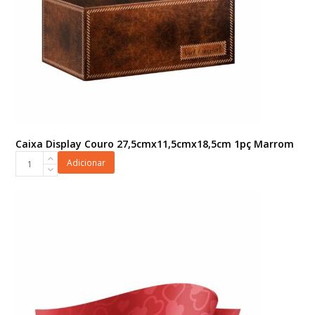
Caixa Display Couro 27,5cmx11,5cmx18,5cm 1pç Marrom
Caixa
Adicionar
Display
Couro
27,5cmx11,5cmx18,5cm
1pç
Marrom
quantidade