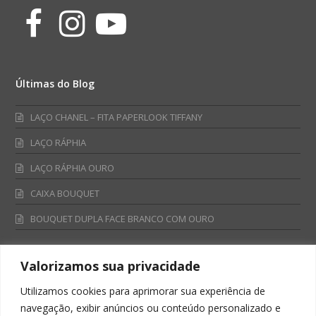
Facebook
Instagram
Youtube
Últimas do Blog
LAÇO CHANEL – FITA PAPERLOOK TIFFANY
LAÇO RÁPHIA
LAÇO RÁPHIA OURO
CAIXA BOUQUET
BOUQUET DUPLA FACE BRANCO COM OURO
Valorizamos sua privacidade
Fale Conosco
Utilizamos cookies para aprimorar sua experiência de
Televendas:
navegação, exibir anúncios ou conteúdo personalizado e
0800 701 4866