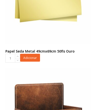
Papel Seda Metal 49cmx69cm 50fls Ouro
Papel
Adicionar
Seda
Metal
49cmx69cm
50fls
Ouro
quantidade