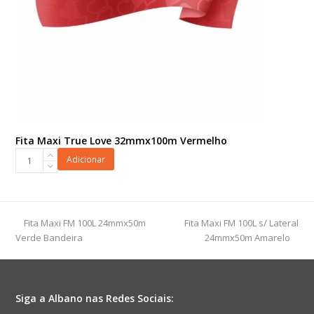
Fita Maxi True Love 32mmx100m Vermelho
Fita
Adicionar
Maxi
True
Love
32mmx100m
previous
next
Fita Maxi FM 100L 24mmx50m
Fita Maxi FM 100L s/ Lateral
Vermelho
post:
post:
Verde Bandeira
24mmx50m Amarelo
quantidade
Siga a Albano nas Redes Sociais: