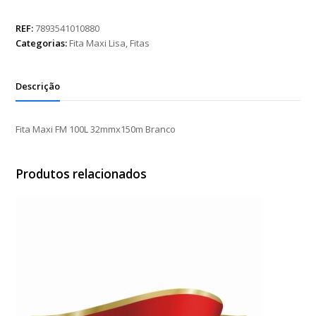
FM
100L
REF:
7893541010880
32mmx150m
Categorias:
Fita Maxi Lisa
,
Fitas
Branco
quantidade
Descrição
Fita Maxi FM 100L 32mmx150m Branco
Produtos relacionados