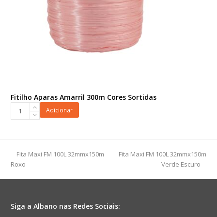
Fitilho Aparas Amarril 300m Cores Sortidas
Fitilho
Adicionar
Aparas
Amarril
300m
Cores
previous
next
Fita Maxi FM 100L 32mmx150m
Fita Maxi FM 100L 32mmx150m
Sortidas
post:
post:
Roxo
Verde Escuro
quantidade
Siga a Albano nas Redes Sociais: