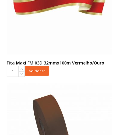
Fita Maxi FM 03D 32mmx100m Vermelho/Ouro
Fita
Adicionar
Maxi
FM
03D
32mmx100m
Vermelho/Ouro
quantidade