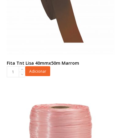
Fita Tnt Lisa 40mmx50m Marrom
Fita
Adicionar
Tnt
Lisa
40mmx50m
Marrom
quantidade