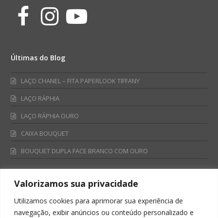
Facebook
Instagram
Youtube
Últimas do Blog
LAÇO CHANEL – FITA PAPERLOOK TIFFANY
LAÇO RÁPHIA
LAÇO RÁPHIA OURO
CAIXA BOUQUET
BOUQUET DUPLA FACE BRANCO COM OURO
Valorizamos sua privacidade
Fale Conosco
Utilizamos cookies para aprimorar sua experiência de
Televendas:
navegação, exibir anúncios ou conteúdo personalizado e
0800 701 4866