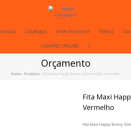
rodutos
Catálogos
Onde Encontrar
Vídeos
Con
COMPRE ONLINE
Orçamento
Home
»
Produtos
»
Fita Maxi Happy Bunny 32mmx100m Vermelho
Fita Maxi Ha
Vermelho
Fita Maxi Happy Bunny 3