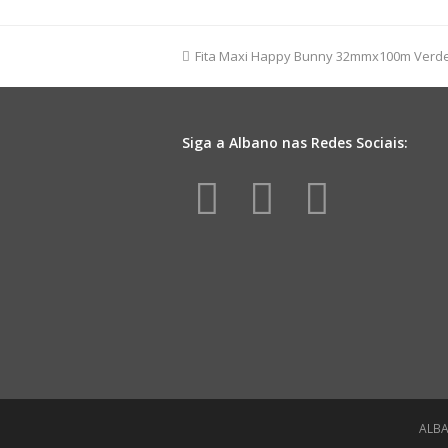
Lisa
40mmx50m
Amarelo
previous
Fita Maxi Happy Bunny 32mmx100m Verd
quantidade
post:
Siga a Albano nas Redes Sociais:
Facebook
Instagr
Yout
ALBA