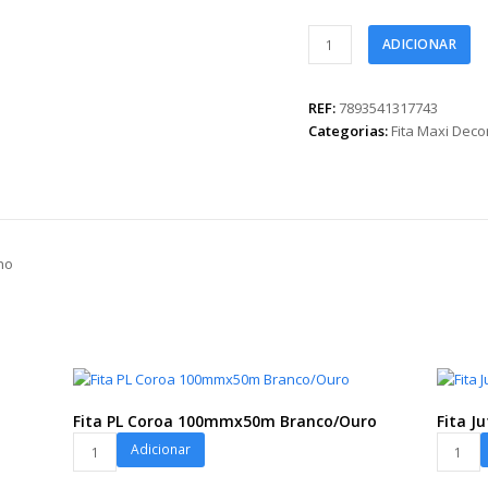
Fita
ADICIONAR
Maxi
Happy
Bunny
REF:
7893541317743
32mmx100m
Categorias:
Fita Maxi Dec
Vermelho
quantidade
ho
Fita PL Coroa 100mmx50m Branco/Ouro
Fita J
Fita
Fita
Adicionar
PL
Juta