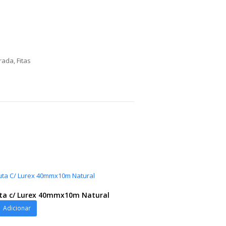
orada
,
Fitas
uta c/ Lurex 40mmx10m Natural
Adicionar