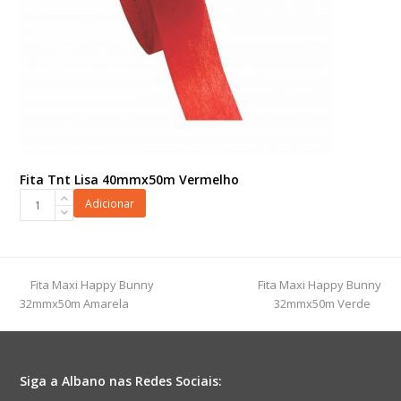
Fita Tnt Lisa 40mmx50m Vermelho
Fita
Adicionar
Tnt
Lisa
40mmx50m
Vermelho
previous
next
Fita Maxi Happy Bunny
Fita Maxi Happy Bunny
quantidade
post:
post:
32mmx50m Amarela
32mmx50m Verde
Siga a Albano nas Redes Sociais: