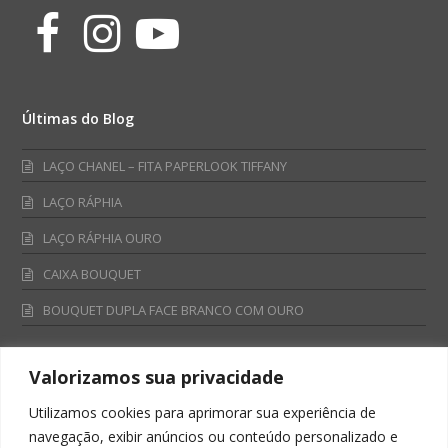
Facebook
Instagram
Youtube
Últimas do Blog
LAÇO CHANEL – FITA PAPERLOOK TIFFANY
LAÇO RÁPHIA
LAÇO RÁPHIA OURO
CAIXA BOUQUET
BOUQUET DUPLA FACE BRANCO COM OURO
Valorizamos sua privacidade
Fale Conosco
Utilizamos cookies para aprimorar sua experiência de
Televendas:
navegação, exibir anúncios ou conteúdo personalizado e
0800 701 4866