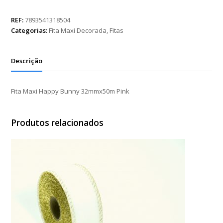
Happy
Bunny
REF:
7893541318504
32mmx50m
Categorias:
Fita Maxi Decorada
,
Fitas
Pink
quantidade
Descrição
Fita Maxi Happy Bunny 32mmx50m Pink
Produtos relacionados