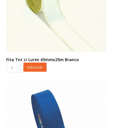
Fita Tnt c/ Lurex 45mmx25m Branco
Fita
Adicionar
Tnt
c/
Lurex
45mmx25m
Branco
quantidade