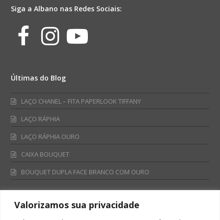
Siga a Albano nas Redes Sociais:
Facebook
Instagram
Youtube
Últimas do Blog
LAÇO CHANEL – FITA PAPERLOOK TIFFANY
LAÇO RÁPHIA
LAÇO RÁPHIA OURO
CAIXA BOUQUET
BOUQUET DUPLA FACE BRANCO COM OURO
Valorizamos sua privacidade
Fale Conosco