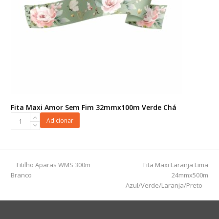
Fita Maxi Amor Sem Fim 32mmx100m Verde Chá
Fita
Adicionar
Maxi
Amor
Sem
Fim
previous
next
Fitilho Aparas WMS 300m
Fita Maxi Laranja Lima
32mmx100m
post:
post:
Branco
24mmx500m
Verde
Azul/Verde/Laranja/Preto
Chá
quantidade