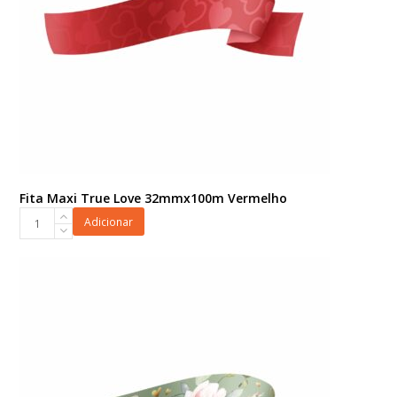
Fita Maxi True Love 32mmx100m Vermelho
Fita
Adicionar
Maxi
True
Love
32mmx100m
Vermelho
quantidade