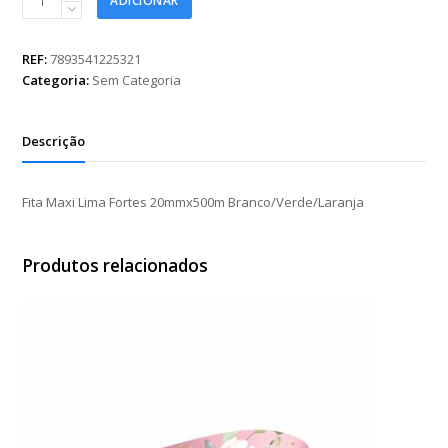
ADICIONAR
Maxi
Lima
Fortes
REF:
7893541225321
20mmx500m
Categoria:
Sem Categoria
Branco/Verde/Laranja
quantidade
Descrição
Fita Maxi Lima Fortes 20mmx500m Branco/Verde/Laranja
Produtos relacionados