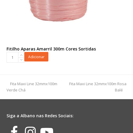
Fitilho Aparas Amarril 300m Cores Sortidas
Fitilho
Adicionar
Aparas
Amarril
300m
Cores
previous
next
Fita Maxi Line 32mmx100m
Fita Maxi Line 32mmx100m Rosa
Sortidas
post:
post:
Verde Chá
Balé
quantidade
Siga a Albano nas Redes Sociais:
Facebook
Instagram
Youtube