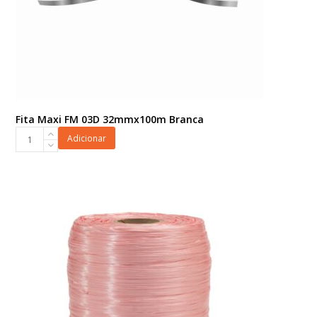
Fita Maxi FM 03D 32mmx100m Branca
Fita
Adicionar
Maxi
FM
03D
32mmx100m
Branca
quantidade