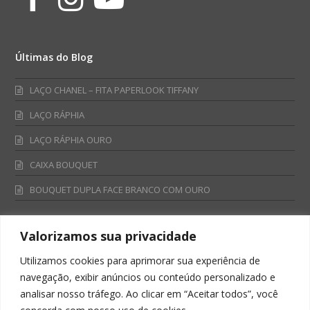
Últimas do Blog
LAÇO CHANEL – FITA PAPERLOOK TIFFANY
LAÇO RÁPHIA
LAÇO RÁPHIA OURO
CAIXA BOUQUET
BOUQUET DUPLA FACE BRANCO COM OURO
Valorizamos sua privacidade
Fale Conosco
Utilizamos cookies para aprimorar sua experiência de
Televendas:
navegação, exibir anúncios ou conteúdo personalizado e
0800 701 4866
analisar nosso tráfego. Ao clicar em “Aceitar todos”, você
televendas@albano.com.br