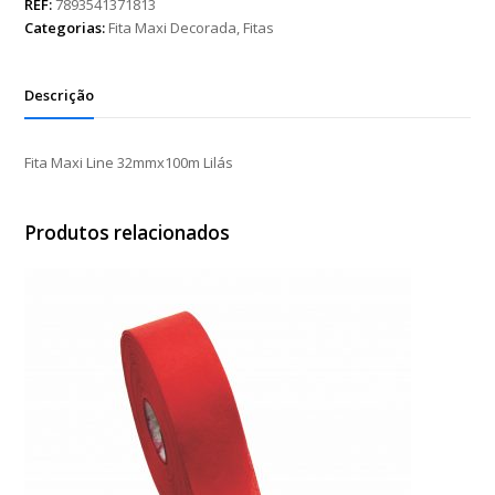
32mmx100m
REF:
7893541371813
Lilás
Categorias:
Fita Maxi Decorada
,
Fitas
quantidade
Descrição
Fita Maxi Line 32mmx100m Lilás
Produtos relacionados